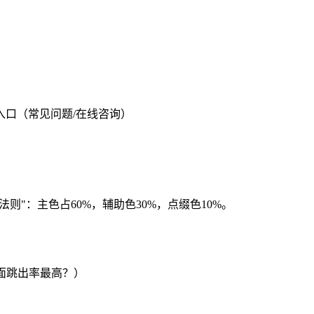
化入口（常见问题/在线咨询）
则"：主色占60%，辅助色30%，点缀色10%。
页面跳出率最高？）