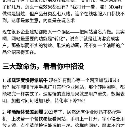
记得去年有个做家具的朋友找我吐槽："哥们儿，我这网站花
了好几万，怎么一点效果都没有？"我打开一看，嚯！3D展厅
做得是挺炫，但产品分类乱七八糟，连个在线客服入口都找不
到。这哪是做生意，简直是在玩艺术！
现在很多企业建站都陷入一个误区——把网站当名片做。其实
啊，网站最重要的功能是"转化"，说白了就是让访客变成客
户。那些华而不实的特效、酷炫的动画，还不如一个清晰的产
品介绍来得实在。
三大致命伤，看看你中招没
1.
加载速度慢得像蜗牛
现在谁有耐心等一个网页加载超过3
秒？我在咖啡厅用手机打开某些企业网站，那个转圈圈啊，都
能喝完一杯美式了。速度慢的直接后果就是用户流失，数据表
明，加载时间每增加1秒，转化率下降7%！
2.
移动端体验差到爆
2023年了，居然还有企业网站不适配手
机！上次帮一个餐饮老板看网站，手机上一打开，字小得要用
放大镜，点个菜单按钮能误触三次。这样的网站，顾客不跑才