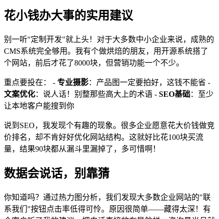
花小钱办大事的实用建议
别一听"定制开发"就上头！对于大多数中小企业来说，成熟的
CMS系统完全够用。我有个做烘焙的朋友，用开源系统搭了
个网站，前后才花了8000块，但营销功能一个不少。
重点要投在： -
专业摄影
：产品图一定要拍好，这钱不能省 -
文案优化
：说人话！别整那些高大上的术语 -
SEO基础
：至少
让本地客户能搜到你
说到SEO，我发现个有趣的现象。很多企业愿意花大价钱做竞
价排名，却不肯好好优化网站结构。这就好比花100块买流
量，结果90块都从漏斗里漏掉了，多可惜啊！
数据会说话，别靠猜
你知道吗？通过热力图分析，我们发现大多数企业网站的"联
系我们"按钮点击率低得可怜。原因很简单——藏得太深！有