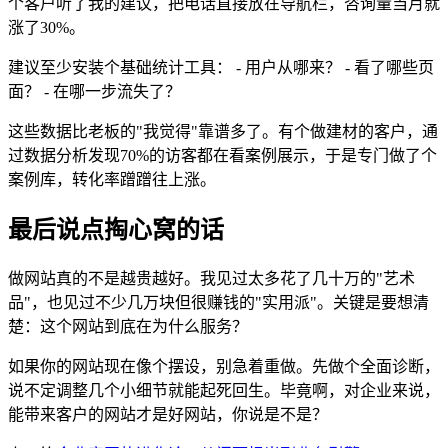
个客户听了我的建议，把电话直接放在导航栏，咨询量当月就
涨了30%。
建议至少安装个基础统计工具： - 用户从哪来？ - 看了哪些页
面？ - 在哪一步流失了？
这些数据比老板的"我觉得"靠谱多了。有个做建材的客户，通
过数据分析发现70%的访客都在看案例展示，于是专门做了个
案例库，转化率蹭蹭往上涨。
最后说点掏心窝的话
做网站真的不是越贵越好。我见过太多花了几十万的"艺术
品"，也见过不少几万块但很赚钱的"实用派"。关键是要想清
楚：这个网站到底在为什么服务？
如果你的网站现在像个摆设，别急着重做。先做个全面诊断，
说不定调整几个小细节就能起死回生。毕竟啊，对企业来说，
能带来客户的网站才是好网站，你说是不是？