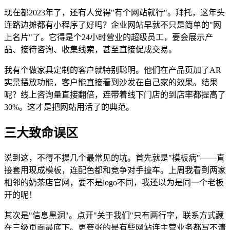
现在都2023年了，还有人觉得"有个网站就行"。拜托，这年头
连路边摊都有小程序了好吗？企业网站早就不只是简单的"网
上名片"了。它得是个24小时营业的超级员工，要会展示产
品、接待咨询、收集线索，甚至直接促成交易。
我有个做家具定制的客户就特别聪明。他们在产品页加了AR
实景摆放功能，客户能直接看到沙发在自己家的效果。结果
呢？线上咨询量直接翻倍，连带着线下门店的到店率都提高了
30%。这才是把网站用活了的典范。
三大致命误区
说到这，不得不提几个最常见的坑。首先就是"模板病"——直
接套用现成模板，连配色都和竞争对手撞车。上周我看到两家
相邻的奶茶店官网，要不是logo不同，我还以为是同一个老板
开的呢！
其次是"信息黑洞"。点开"关于我们"只有两行字，联系方式藏
在三级页面最底下。更夸张的是有些网站连主营业务都写不清