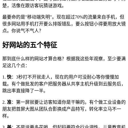
楚，活像在跟访客玩猜谜游戏。
最要命的是"移动端失明"。现在超过70%的流量来自手机，但
很多网站用手机打开要么排版错乱，要么按钮小得要用放大镜
点。你说气不气人？
好网站的五个特征
那到底什么样的网站才算合格？根据我这些年观察，至少要满
足这几个点：
1.
快
：3秒打不开就走人，现在的用户可没耐心等你慢慢加
载。有个做批发的客户把服务器从共享主机升级到云服务后，
跳出率直接降了一半。
2.
准
：第一屏就要让访客知道你是干嘛的。有个做工业设备的
朋友把首屏大图从团队合影换成产品特写，转化率立马不一
样。
3.
美
：不是说要多花哨，但起码要符合行业调性。儿童教育机