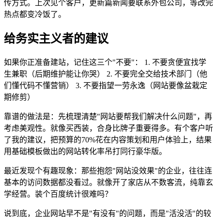
传方式。上次见个客户，更新篇新闻要联系外包公司，等改完
热点都变冷饭了。
给务实主义者的建议
如果你正准备建站，记住这三个"不要"： 1. 不要贪便宜找学
生兼职（后期维护能让你哭） 2. 不要完全交给技术部门（他
们懂代码不懂营销） 3. 不要指望一劳永逸（网站要像盆栽定
期修剪）
靠谱的做法是：先梳理清楚"网站要帮我们解决什么问题"，再
考虑美观性。就像买西装，合身比牌子重要得多。有个客户听
了我的建议，把预算的70%花在内容策划和用户体验上，结果
用基础模板做出的网站转化率吊打同行豪华版。
最近发现个有趣现象：那些抱怨"网站没效果"的企业，往往连
基本的访问数据都没看过。就像开了家店从不数客流，纯靠玄
学经营。装个百度统计很难吗？
说到底，企业网站早不是"有没有"的问题，而是"活没活"的较