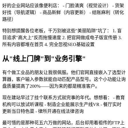
好的企业网站应该像便利店： - 门脸清爽（视觉设计） - 货架
好找（导航逻辑） - 商品新鲜（内容更新） - 结账麻利（转化
路径）
特别想提醒各位老板，千万别被这些"美丽陷阱"坑了： 1. 盲
目追求"高大上"反而拖慢速度 2. 把官网做成电子版宣传册 3.
所有内容都堆在首页 4. 完全忽视SEO基础设置
从"线上门牌"到"业务引擎"
有个做工业品的朋友让我很佩服。他们官网直接嵌入了选型计
算器，客户输入参数就能自动匹配产品型号。这个小功能让询
盘质量提高了200%——因为来的都是精准客户。
现在建站早过了挂个联系方式就完事的年代。想想看： - 教育
机构可以放试听课程 - 制造企业能展示生产线VR - 餐厅实时
更新当日特色菜 - 律所开通在线法律咨询
最可惜的是那种花五六万做的网站，后台却用着祖传的FTP上