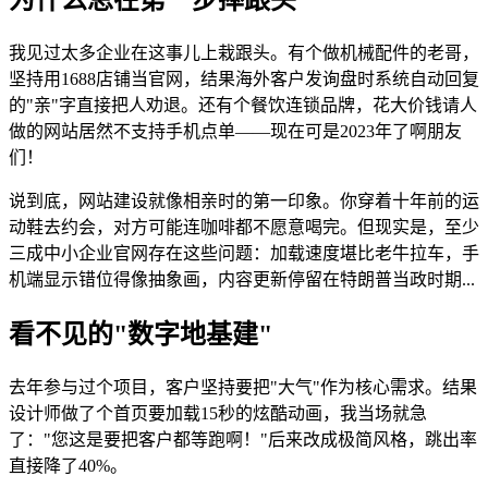
我见过太多企业在这事儿上栽跟头。有个做机械配件的老哥，
坚持用1688店铺当官网，结果海外客户发询盘时系统自动回复
的"亲"字直接把人劝退。还有个餐饮连锁品牌，花大价钱请人
做的网站居然不支持手机点单——现在可是2023年了啊朋友
们！
说到底，网站建设就像相亲时的第一印象。你穿着十年前的运
动鞋去约会，对方可能连咖啡都不愿意喝完。但现实是，至少
三成中小企业官网存在这些问题：加载速度堪比老牛拉车，手
机端显示错位得像抽象画，内容更新停留在特朗普当政时期...
看不见的"数字地基建"
去年参与过个项目，客户坚持要把"大气"作为核心需求。结果
设计师做了个首页要加载15秒的炫酷动画，我当场就急
了："您这是要把客户都等跑啊！"后来改成极简风格，跳出率
直接降了40%。