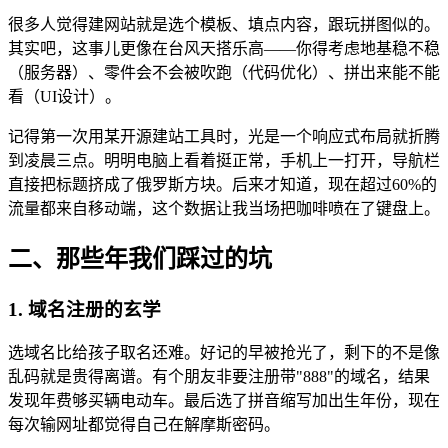
很多人觉得建网站就是选个模板、填点内容，跟玩拼图似的。
其实吧，这事儿更像在台风天搭乐高——你得考虑地基稳不稳
（服务器）、零件会不会被吹跑（代码优化）、拼出来能不能
看（UI设计）。
记得第一次用某开源建站工具时，光是一个响应式布局就折腾
到凌晨三点。明明电脑上看着挺正常，手机上一打开，导航栏
直接把标题挤成了俄罗斯方块。后来才知道，现在超过60%的
流量都来自移动端，这个数据让我当场把咖啡喷在了键盘上。
二、那些年我们踩过的坑
1. 域名注册的玄学
选域名比给孩子取名还难。好记的早被抢光了，剩下的不是像
乱码就是贵得离谱。有个朋友非要注册带"888"的域名，结果
发现年费够买辆电动车。最后选了拼音缩写加出生年份，现在
每次输网址都觉得自己在解摩斯密码。