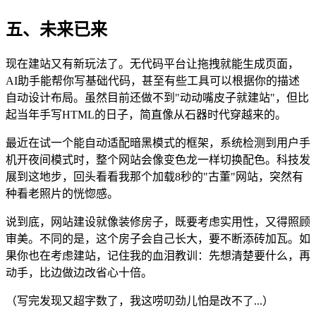
五、未来已来
现在建站又有新玩法了。无代码平台让拖拽就能生成页面，
AI助手能帮你写基础代码，甚至有些工具可以根据你的描述
自动设计布局。虽然目前还做不到"动动嘴皮子就建站"，但比
起当年手写HTML的日子，简直像从石器时代穿越来的。
最近在试一个能自动适配暗黑模式的框架，系统检测到用户手
机开夜间模式时，整个网站会像变色龙一样切换配色。科技发
展到这地步，回头看看我那个加载8秒的"古董"网站，突然有
种看老照片的恍惚感。
说到底，网站建设就像装修房子，既要考虑实用性，又得照顾
审美。不同的是，这个房子会自己长大，要不断添砖加瓦。如
果你也在考虑建站，记住我的血泪教训：先想清楚要什么，再
动手，比边做边改省心十倍。
（写完发现又超字数了，我这唠叨劲儿怕是改不了...）