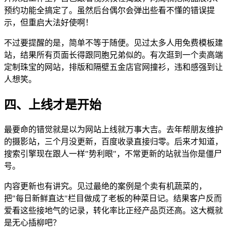
预约功能全搞定了。虽然后台偶尔会弹出些看不懂的错误提
示，但重启大法好使啊！
不过要提醒的是，简单不等于随便。见过太多人用免费模板建
站，结果所有页面长得跟同胞兄弟似的。有次逛到一个卖高端
定制珠宝的网站，排版和隔壁五金店官网撞衫，违和感强到让
人想笑。
四、上线才是开始
最要命的错觉就是以为网站上线就万事大吉。去年帮朋友维护
的摄影站，三个月没更新，百度收录直接归零。后来才知道，
搜索引擎现在跟人一样"势利眼"，不常更新的站就当你是僵尸
号。
内容更新也有讲究。见过最绝的案例是个卖有机蔬菜的，
把"每日新鲜直达"栏目做成了老板的种菜日记。结果客户反而
爱看这些接地气的记录，转化率比正经产品页还高。这大概就
是无心插柳吧？