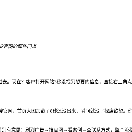
业官网的那些门道
过去。现在？客户打开网站3秒没找到想要的信息，直接右上角
一搜官网，首页大图加载了8秒还没出来，瞬间就没了探店欲望。
链特别有意思：刷到广告→搜官网→看案例→查联系方式，整个流