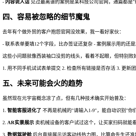
-
内容说人话
见过最离谱的案例是某科技公司官网，通篇都是"
四、容易被忽略的细节魔鬼
去年有个做外贸的客户抱怨官网没效果，我一看好家伙：
- 联系表单要填12个字段，比办签证还复杂 - 案例展示用的还是
这些小问题就像西装袖口没剪的线头，看着不起眼，但特别败好
1. 用不同手机试试表单提交 2. 检查所有链接是否存活 3. 
五、未来可能会火的趋势
虽然现在元宇宙概念凉了点，但有几种技术确实开始普及：
1.
智能客服进化了
不再是机械的"请输入1-9"，能自动识别"
2.
AR实景展示
卖机械设备的客户试过这个，让买家扫码就能看
3.
数据驾驶舱
后台直接展示访客动线热力图，比算命先生还准