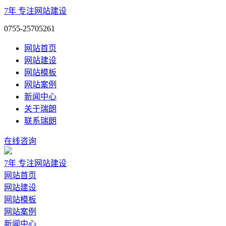
7年
专注网站建设
0755-25705261
网站首页
网站建设
网站模板
网站案例
新闻中心
关于瑞朗
联系瑞朗
在线咨询
7年
专注网站建设
网站首页
网站建设
网站模板
网站案例
新闻中心