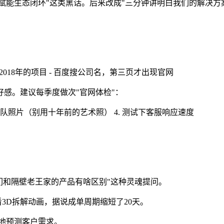
赋能生态闭环"这类黑话。后来改成"三分钟讲明白我们的解决方
2018年的项目 - 百度搜公司名，第三页才出现官网
感。建议每季度做次"官网体检"：
更新团队照片（别用十年前的艺术照） 4. 测试下客服响应速度
你们和隔壁老王家的产品有啥区别"这种灵魂提问。
3D拆解动画，据说成单周期缩短了20天。
地预测客户需求。