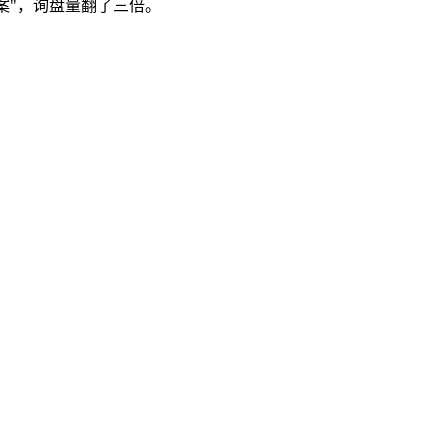
案"，询盘量翻了三倍。