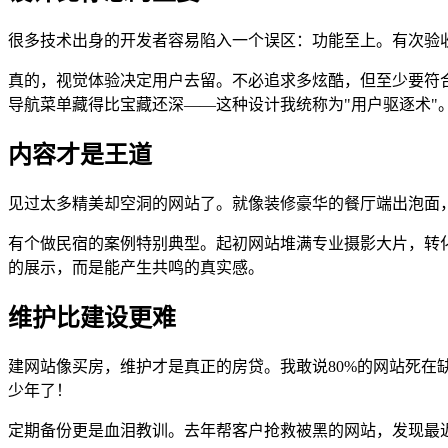
很多技术出身的开发者容易陷入一个误区：功能至上。有次验收
真的，视觉体验决定用户去留。不必追求多炫酷，但至少要符
导航菜单藏得比宝藏还深——这种设计我统称为"用户驱逐术"
内容才是王道
见过太多精美却空洞的网站了。就像装修豪华的餐厅端出泡面
有个做民宿的案例特别典型。起初网站堆满专业摄影大片，转
的展示，而是能产生共鸣的真实感。
维护比建设更难
建网站像买房，维护才是真正的房贷。我敢说80%的网站死在
少年了！
定期备份更是血泪教训。去年帮客户抢救被黑的网站，发现最