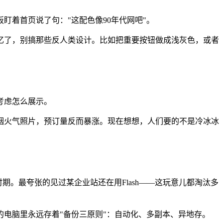
着首页说了句："这配色像90年代网吧"。
忆了，别搞那些反人类设计。比如把重要按钮做成浅灰色，或者
考虑怎么展示。
烟火气照片，预订量反而暴涨。现在想想，人们要的不是冷冰冰
。最夸张的见过某企业站还在用Flash——这玩意儿都淘汰多
电脑里永远存着"备份三原则"：自动化、多副本、异地存。