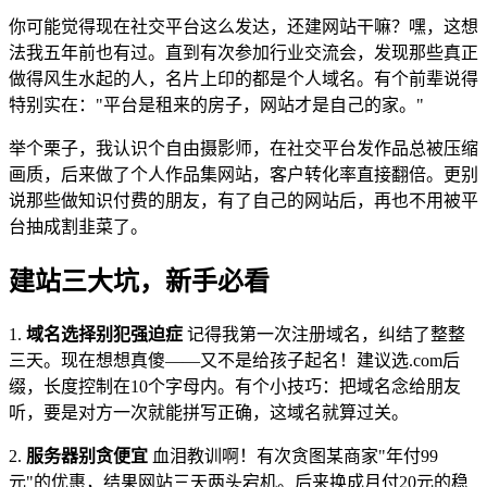
你可能觉得现在社交平台这么发达，还建网站干嘛？嘿，这想
法我五年前也有过。直到有次参加行业交流会，发现那些真正
做得风生水起的人，名片上印的都是个人域名。有个前辈说得
特别实在："平台是租来的房子，网站才是自己的家。"
举个栗子，我认识个自由摄影师，在社交平台发作品总被压缩
画质，后来做了个人作品集网站，客户转化率直接翻倍。更别
说那些做知识付费的朋友，有了自己的网站后，再也不用被平
台抽成割韭菜了。
建站三大坑，新手必看
1.
域名选择别犯强迫症
记得我第一次注册域名，纠结了整整
三天。现在想想真傻——又不是给孩子起名！建议选.com后
缀，长度控制在10个字母内。有个小技巧：把域名念给朋友
听，要是对方一次就能拼写正确，这域名就算过关。
2.
服务器别贪便宜
血泪教训啊！有次贪图某商家"年付99
元"的优惠，结果网站三天两头宕机。后来换成月付20元的稳