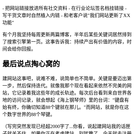
- 把网站链接放进所有社交资料 - 在行业论坛签名档挂链接 -
写干货文章时自然植入内链 - 和老客户说"我们网站更新了XX
功能"
有个月我坚持每周更新两篇博客，半年后某些关键词居然排到
了搜索引擎第一页。这事告诉我：持续产出有价值的内容，时
间会给你回报。
最后说点掏心窝的
建网站这事吧，说难不难，说简单也不简单。关键是要迈出第
一步，然后保持迭代。就像我那个现在看起来依然不完美的网
站，它记录着我这些年的成长轨迹。每次后台看到来自世界各
地的访问记录，就会想起《海上钢琴师》里的台词："键盘有
始有终，你确切知道88个键就在那儿。"而网站，就是你在这
个数字世界的88个琴键。
（写完突然发现已经超2000字了...你看，说起建网站我的话匣
子就关不住。如果你正在考虑建站，别犹豫了，今天就去注册