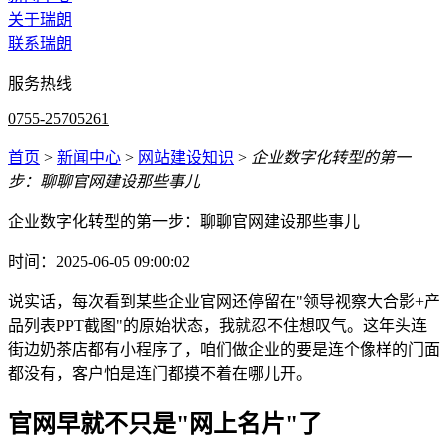
关于瑞朗
联系瑞朗
服务热线
0755-25705261
首页
>
新闻中心
>
网站建设知识
>
企业数字化转型的第一
步：聊聊官网建设那些事儿
企业数字化转型的第一步：聊聊官网建设那些事儿
时间：2025-06-05 09:00:02
说实话，每次看到某些企业官网还停留在"领导视察大合影+产
品列表PPT截图"的原始状态，我就忍不住想叹气。这年头连
街边奶茶店都有小程序了，咱们做企业的要是连个像样的门面
都没有，客户怕是连门都摸不着在哪儿开。
官网早就不只是"网上名片"了