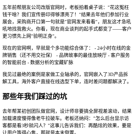
五年前帮朋友公司改版官网时，老板拍着桌子说："花这冤枉
钱干啥？我们宣传册印得够漂亮了！"结果去年他们参加行业
展会，采购商开口第一句就是"官网发来看看"，朋友这才急吼
吼地找我救火。你看，现在商业谈判的起手式都变了——客户
更习惯先上网"验明正身"。
现在的官网啊，早就是个多功能综合体了： - 24小时在线的金
牌销售（还不用交社保） - 品牌故事的最佳放映厅 - 客户服务
的智能前台 - 数据分析的宝藏矿脉
我见过最绝的案例是家做工业轴承的，官网嵌入了3D产品拆
解工具，海外客户直接在线选型下单，连时差问题都解决了。
那些年我们踩过的坑
去年帮某初创团队做官网，设计师非要搞全屏视差滚动，结果
加载速度慢得像老牛拉破车。老板还纳闷："怎么后台显示访
客都是看3秒就闪人？"这事儿告诉我们：再酷炫的效果，要是
让用户等得心焦，那就是本末倒置。