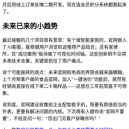
月后用线上订单反哺二期开发，现在连会员积分系统都跑起来
了。
未来已来的小趋势
最近接触的几个项目很有意思：有个做智能家居的，官网嵌入
了AI客服，能根据用户浏览轨迹推荐产品组合；还有家律
所，在"成功案例"板块做了可视化时间轴。这些创新倒不见得
多高技术含量，关键是抓住了用户痛点。
说个可能挨砖的观点：未来官网和电商的界限会越来越模糊。
上个月帮客户做的食品官网，加入"一键询价"功能后，居然有
经销商直接在线下单二十箱样品——这放在三年前简直不可想
象。
说到底，官网建设就像给企业配智能手机，既要有颜值担当的
外表，更要有解决问题的内核。下次再有人跟你说"官网不重
要"，不妨反问一句："您出门见客户穿睡衣吗？"