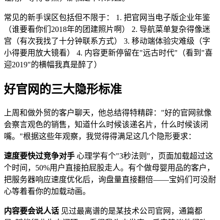
常见的新手误区包括但不限于： 1. 把官网当电子版企业年鉴
（谁要看你们2018年的团建照片啊） 2. 导航菜单复杂得像迷
宫（有次我找了十分钟联系方式） 3. 移动端体验灾难级（字
小得要用放大镜看） 4. 内容更新停留在"远古时代"（看到"喜
迎2019"的横幅我真是醉了）
好官网的三大隐形标准
上周和做外贸的客户聊天，他总结得特精辟："好的官网就像
会察言观色的销售，知道什么时候该递名片，什么时候该闭
嘴。"根据这些年观察，我觉得得满足这几个隐形要求：
速度要快过竞争对手
心理学有个"3秒法则"，页面加载超过这
个时间，50%用户直接拍屁股走人。有个做母婴用品的客户，
把服务器响应速度优化后，询盘量直接翻倍——宝妈们可没耐
心等着看你的加载动画。
内容要会说人话
见过最离谱的是某技术公司官网，通篇都