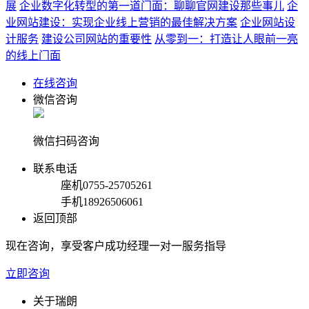
展
企业数字化转型的第一道门面：聊聊官网建设那些事儿
企
业网站建设：实现企业线上营销的最佳解决方案
企业网站设
计服务
建设公司网站的重要性
从零到一：打造让人眼前一亮
的线上门面
在线咨询
微信咨询
微信扫码咨询
联系电话
座机
0755-25705261
手机
18926506061
返回顶部
现在咨询，享受客户成功经理一对一服务指导
立即咨询
关于瑞朗