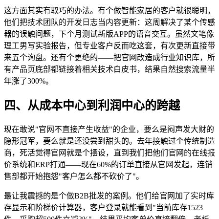
这方面其实有取巧的办法。有个做智能家居的客户就很聪明，
他们把技术团队的开发日志当内容更新：这周解决了某个传感
器的误触问题，下个月测试新版APP的语音交互。虽然文笔像
理工男写实验报告，但专业客户反而吃这套，有次更新直接带
来五个询盘。还有个更绝的——把官网改造成行业知识库，所
有产品页底部都链接着相关技术白皮书，结果自然搜索流量半
年涨了300%。
四、从成本中心到利润中心的跨越
现在敢说"官网不直接产生收益"的企业，要么是闷声发大财的
隐形冠军，要么就是还没尝到甜头的。去年接触过个传统制造
商，死活觉得官网就是个摆设，直到我们把他们官网的在线报
价系统和ERP打通——现在60%的订单直接从官网发起，连销
售部都开始抱怨"客户怎么都不砍价了"。
最让我震撼的是个做B2B批发的案例。他们给官网加了实时库
存显示和阶梯价计算器，客户登录就能看到"当前库存1523