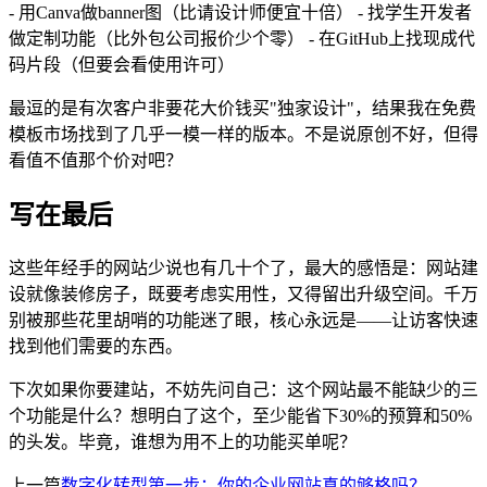
- 用Canva做banner图（比请设计师便宜十倍） - 找学生开发者
做定制功能（比外包公司报价少个零） - 在GitHub上找现成代
码片段（但要会看使用许可）
最逗的是有次客户非要花大价钱买"独家设计"，结果我在免费
模板市场找到了几乎一模一样的版本。不是说原创不好，但得
看值不值那个价对吧？
写在最后
这些年经手的网站少说也有几十个了，最大的感悟是：网站建
设就像装修房子，既要考虑实用性，又得留出升级空间。千万
别被那些花里胡哨的功能迷了眼，核心永远是——让访客快速
找到他们需要的东西。
下次如果你要建站，不妨先问自己：这个网站最不能缺少的三
个功能是什么？想明白了这个，至少能省下30%的预算和50%
的头发。毕竟，谁想为用不上的功能买单呢？
上一篇
数字化转型第一步：你的企业网站真的够格吗？