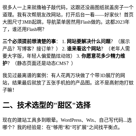
很多人一上来就撸袖子敲代码，这跟还没画图纸就盖房子一个
道理。我有次帮朋友改网站，打开后台一看——好家伙！首页
大图尺寸3MB起跳，导航菜单居然用Flash做的。这都2023年
了，谁还用Flash啊？
三个必须提前想清楚的事
： 1.
网站要解决什么问题
？（展示
产品？写博客？接订单？） 2.
谁来看这个网站
？（老年人需
要大字版，年轻人偏爱酷炫动效） 3.
你愿意花多少精力维
护
？（静态页面还是动态CMS？）
我见过最离谱的案例：有人花两万块做了个带3D展厅的网
站，结果最后就放了五张手机拍的产品图。这不是高射炮打蚊
子嘛！
二、技术选型的"甜区"选择
现在的建站工具多到眼晕。WordPress、Wix、自己写代码...选
哪个？我的经验是：在"够用"和"可扩展"之间找平衡点。