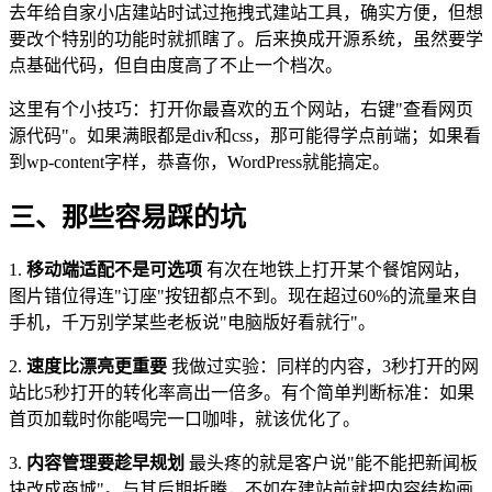
去年给自家小店建站时试过拖拽式建站工具，确实方便，但想
要改个特别的功能时就抓瞎了。后来换成开源系统，虽然要学
点基础代码，但自由度高了不止一个档次。
这里有个小技巧：打开你最喜欢的五个网站，右键"查看网页
源代码"。如果满眼都是div和css，那可能得学点前端；如果看
到wp-content字样，恭喜你，WordPress就能搞定。
三、那些容易踩的坑
1.
移动端适配不是可选项
有次在地铁上打开某个餐馆网站，
图片错位得连"订座"按钮都点不到。现在超过60%的流量来自
手机，千万别学某些老板说"电脑版好看就行"。
2.
速度比漂亮更重要
我做过实验：同样的内容，3秒打开的网
站比5秒打开的转化率高出一倍多。有个简单判断标准：如果
首页加载时你能喝完一口咖啡，就该优化了。
3.
内容管理要趁早规划
最头疼的就是客户说"能不能把新闻板
块改成商城"。与其后期折腾，不如在建站前就把内容结构画