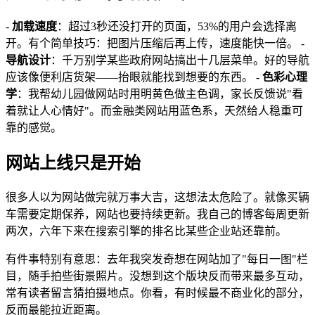
-
加载速度
：超过3秒还没打开的页面，53%的用户会选择离
开。有个简单技巧：把图片压缩后再上传，速度能快一倍。 -
导航设计
：千万别学某些政府网站搞出十几层菜单。好的导航
应该像便利店货架——抬眼就能找到想要的东西。 -
色彩心理
学
：我帮幼儿园做网站时用明黄色做主色调，家长反馈说"看
着就让人心情好"。而金融类网站用蓝色系，天然给人稳重可
靠的感觉。
网站上线只是开始
很多人以为网站做完就万事大吉，这想法太危险了。就像买辆
车需要定期保养，网站也要持续更新。我自己的博客每周更新
两次，六年下来在搜索引擎的排名比某些企业站还靠前。
有件事特别有意思：去年我突发奇想在网站加了"每日一图"栏
目，随手拍些街景照片。没想到这个版块反而带来最多互动，
常有读者留言猜拍摄地点。你看，有时候最不商业化的部分，
反而最能拉近距离。