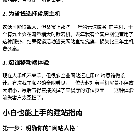
像西装，合身比华丽更重要。
2. 为省钱选择劣质主机
这话可能得罪人，但某宝上那些"一年99元送域名"的主机，十
个有九个会在流量稍大时就宕机。去年我有个客户图便宜用了
这种服务，结果促销活动当天网站直接瘫痪，损失比三年主机
费还高。
3. 忽视移动端体验
现在人手机不离手，但很多企业网站还在用PC端思维做设
计。有次我在咖啡馆亲眼看见，一位大叔对着手机屏幕不停放
大缩小，最后气得直接关掉了某餐厅的订位页面——这种体验
流失客户太冤枉了。
小白也能上手的建站指南
第一步：明确你的"网站人格"