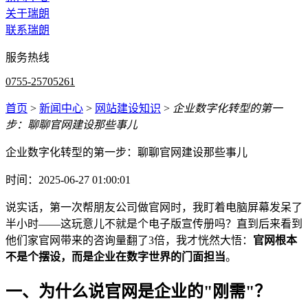
关于瑞朗
联系瑞朗
服务热线
0755-25705261
首页
>
新闻中心
>
网站建设知识
>
企业数字化转型的第一
步：聊聊官网建设那些事儿
企业数字化转型的第一步：聊聊官网建设那些事儿
时间：2025-06-27 01:00:01
说实话，第一次帮朋友公司做官网时，我盯着电脑屏幕发呆了
半小时——这玩意儿不就是个电子版宣传册吗？直到后来看到
他们家官网带来的咨询量翻了3倍，我才恍然大悟：
官网根本
不是个摆设，而是企业在数字世界的门面担当
。
一、为什么说官网是企业的"刚需"？