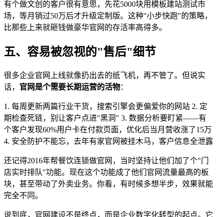
有个做文创的客户很有意思，先花5000块用模板建站测试市
场，等月销过50万后才升级定制版。这种"小步快跑"的策略，
比那些上来就砸钱做豪华官网的存活率高得多。
五、容易被忽视的"售后"细节
很多企业官网上线就像扔出去的纸飞机，再不管了。但说实
话，
官网是个需要长期运营的活物
：
1. 每周更新两篇行业干货，搜索引擎会更偏爱你的网站 2. 定
期检查死链，别让客户点进"黑洞" 3. 数据分析要盯紧——有
个客户发现60%用户卡在付款页面，优化后当月营收涨了15万
4. 安全防护不能忘，去年有家官网被挂木马，客户信息全泄露
还记得2016年帮餐饮连锁做官网，当时坚持让他们加了个"门
店实时排队"功能。现在这个功能成了他们官网流量最高的板
块，甚至带动了外卖业务。你看，有时候多想半步，效果就能
完全不同。
说到底，官网建设不是终点，而是企业数字化转型的起点。它