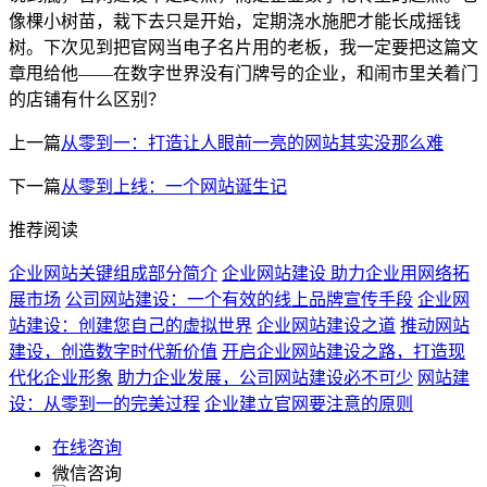
像棵小树苗，栽下去只是开始，定期浇水施肥才能长成摇钱
树。下次见到把官网当电子名片用的老板，我一定要把这篇文
章甩给他——在数字世界没有门牌号的企业，和闹市里关着门
的店铺有什么区别？
上一篇
从零到一：打造让人眼前一亮的网站其实没那么难
下一篇
从零到上线：一个网站诞生记
推荐阅读
企业网站关键组成部分简介
企业网站建设 助力企业用网络拓
展市场
公司网站建设：一个有效的线上品牌宣传手段
企业网
站建设：创建您自己的虚拟世界
企业网站建设之道
推动网站
建设，创造数字时代新价值
开启企业网站建设之路，打造现
代化企业形象
助力企业发展，公司网站建设必不可少
网站建
设：从零到一的完美过程
企业建立官网要注意的原则
在线咨询
微信咨询