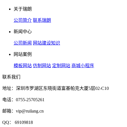
关于瑞朗
公司简介
联系瑞朗
新闻中心
公司新闻
网站建设知识
网站案例
模板网站
仿制网站
定制网站
商城小程序
联系我们
地址：深圳市罗湖区东晓街道富基帕克大厦5层02-C10
电话：0755-25705261
邮箱：vip@ruilang.cn
QQ： 69109818