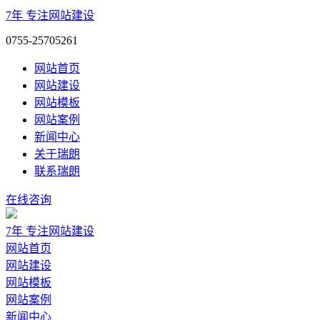
7年
专注网站建设
0755-25705261
网站首页
网站建设
网站模板
网站案例
新闻中心
关于瑞朗
联系瑞朗
在线咨询
7年
专注网站建设
网站首页
网站建设
网站模板
网站案例
新闻中心