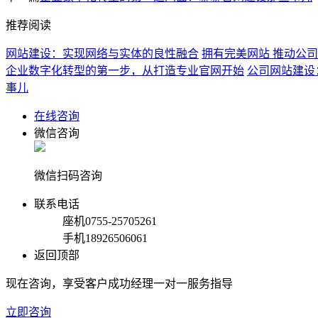
推荐阅读
网站建设：实现网络与实体的良性融合
拥有完美网站 推动公
企业数字化转型的第一步，从打造专业官网开始
公司网站建设
事儿
在线咨询
微信咨询
微信扫码咨询
联系电话
座机
0755-25705261
手机
18926506061
返回顶部
现在咨询，享受客户成功经理一对一服务指导
立即咨询