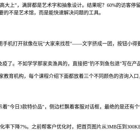
大上"，满屏都是艺术字和抽象设计。结果呢？60%的访客停留
户要的不是艺术馆，而是能快速解决问题的工具。
用手机打开就像在玩"大家来找茬"——文字挤成一团，按钮小
早免疫了。不如学学那家卖渔具的，直接把"钓不到鱼包退"写在
家教育机构，每个课程介绍下面都放着三个不同颜色的咨询入口
着"今日3款特价品"，侧边栏飘着客服对话框，最绝的是还有个
率下降7%。之前帮客户优化时，把首页图片从3MB压到300K