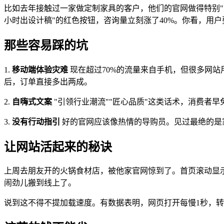
比如去年接触过一家做定制家具的客户，他们的官网做得特别"高
小时出设计稿"的红色按钮，咨询量立刻涨了40%。你看，用
那些容易踩的坑
1.
移动端体验灾难
现在超过70%的流量来自手机，但很多网站
后，订单直接多出两成。
2.
自嗨式文案
"引领行业潮流""匠心品质"这类话术，消费者
3.
没有行动指引
好的官网应该像热情的导购员。见过最绝的是
让网站活起来的秘诀
上周去朋友开的火锅食材店，被他家官网惊到了。首页滚动显示
闹劲儿搬到线上了。
说到这不得不提加载速度。有数据表明，网页打开每慢1秒，转化