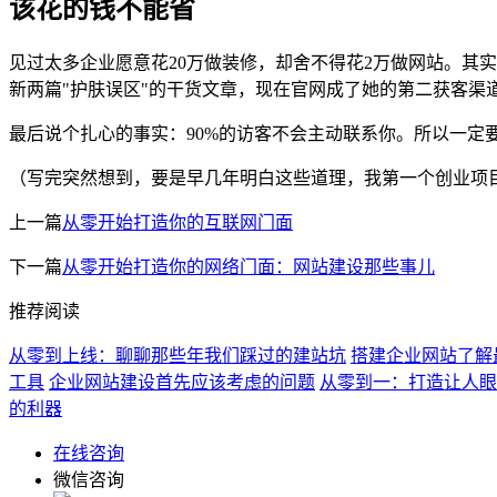
该花的钱不能省
见过太多企业愿意花20万做装修，却舍不得花2万做网站。其
新两篇"护肤误区"的干货文章，现在官网成了她的第二获客渠
最后说个扎心的事实：90%的访客不会主动联系你。所以一定
（写完突然想到，要是早几年明白这些道理，我第一个创业项目说
上一篇
从零开始打造你的互联网门面
下一篇
从零开始打造你的网络门面：网站建设那些事儿
推荐阅读
从零到上线：聊聊那些年我们踩过的建站坑
搭建企业网站了解
工具
企业网站建设首先应该考虑的问题
从零到一：打造让人眼
的利器
在线咨询
微信咨询