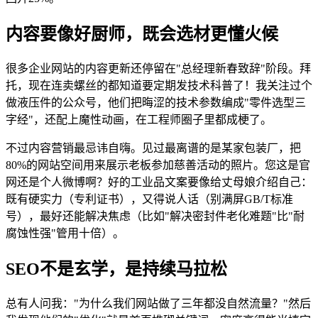
内容要像好厨师，既会选材更懂火候
很多企业网站的内容更新还停留在"总经理新春致辞"阶段。拜
托，现在连卖螺丝的都知道要定期发技术科普了！我关注过个
做液压件的公众号，他们把晦涩的技术参数编成"零件选型三
字经"，还配上魔性动画，在工程师圈子里都成梗了。
不过内容营销最忌讳自嗨。见过最离谱的是某家包装厂，把
80%的网站空间用来展示老板参加慈善活动的照片。您这是官
网还是个人微博啊？好的工业品文案要像给丈母娘介绍自己：
既有硬实力（专利证书），又得说人话（别满屏GB/T标准
号），最好还能解决焦虑（比如"解决密封件老化难题"比"耐
腐蚀性强"管用十倍）。
SEO不是玄学，是持续马拉松
总有人问我："为什么我们网站做了三年都没自然流量？"然后