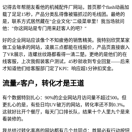
记得去年帮朋友看他的机械配件厂网站，首页那个flash动画加
载了足足15秒，产品分类乱得像被猫抓过的毛线团。最绝的
是，联系方式居然藏在"企业文化"二级菜单里！我当场就问
他："你这网站是专门用来赶客人的吧？"
好的企业网站应该像个不知疲倦的销售精英。我特别欣赏某家
做工业轴承的网站，凌晨三点都能在线报价，产品页直接嵌入
了VR展示，连螺丝纹路都看得一清二楚。更绝的是他们的在
线客服，上次我假装客户测试，45秒就收到专业回复——后来
才知道他们给客服部门定了KPI：响应超1分钟扣奖金。
流量≠客户，转化才是王道
有个数据特别扎心：90%的企业网站月访问量不超过500。但
更扎心的是，有些日均UV破万的网站，转化率还不到0.3%。
这就好比开个餐厅，每天门口排长队，结果十个人里九个是来
看装修的。
我总结过转化率高的网站都有几个共同点：首屏必有行动按钮