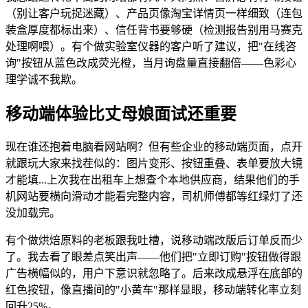
（别让客户玩捉迷藏）、产品页像淘宝详情页一样细致（连包
装盒厚度都标出来）、信任背书要够硬（检测报告别用马赛克
处理啊喂）。有个做实验室仪器的客户听了建议，把"在线咨
询"按钮从蓝色改成荧光橙，当月询盘量直接翻倍——色彩心
理学诚不我欺。
移动端体验比丈母娘面试还重要
现在谁还抱着电脑看网站啊？但有些企业的移动端页面，点开
就跟玩大家来找茬似的：图片变形、按钮重叠、表单要放大镜
才能填...上次我在出租车上想查个本地供应商，结果他们的手
机网站要横向滑动才能看完整内容，司机师傅都等红绿灯了还
没加载完。
有个做烘焙原料的老板跟我吐槽，说移动端改版后订单反而少
了。我去看了眼差点笑出声——他们把"立即订购"按钮做得跟
广告横幅似的，用户下意识就忽略了。后来改成悬浮在底部的
红色按钮，像直播间的"小黄车"那样显眼，移动端转化率立刻
回升25%。