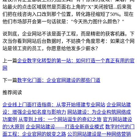
站最火的点击区域居然是页面右上角的"X"关闭按钮...后来我
们把在线咨询入口改到那个位置，转化路径缩短了50%。现在
他们市场部开会第一句话就是："今天热力图什么颜色？"
说到底，企业网站不该是面子工程，而是精密的获客机器。下
次当你看到网站后台数据时，不妨换个角度思考：如果这个网
站是领工资的员工，你愿意给他发多少薪水？
上一篇
企业数字化转型的第一站：如何打造一个真正有用的官
网
下一篇
数字化门面：企业官网建设的那些门道
推荐阅读
企业线上门面打造指南：从零开始搭建专业网站
企业网站建
设：增强企业知名度与影响力
网站建设：为企业构筑网络成
功案例
从零到上线：一个网站诞生的奇幻之旅
官方网站建设
的5大原则
企业网站建设——打造全新商业模式
数字时代的门
面工程：企业官网的蜕变之路
公司网站建设是一种网络营销