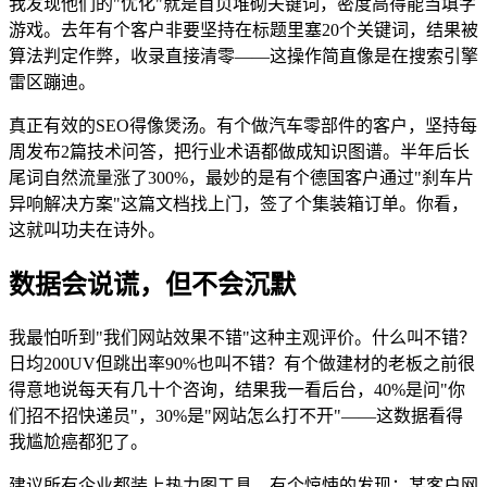
我发现他们的"优化"就是首页堆砌关键词，密度高得能当填字
游戏。去年有个客户非要坚持在标题里塞20个关键词，结果被
算法判定作弊，收录直接清零——这操作简直像是在搜索引擎
雷区蹦迪。
真正有效的SEO得像煲汤。有个做汽车零部件的客户，坚持每
周发布2篇技术问答，把行业术语都做成知识图谱。半年后长
尾词自然流量涨了300%，最妙的是有个德国客户通过"刹车片
异响解决方案"这篇文档找上门，签了个集装箱订单。你看，
这就叫功夫在诗外。
数据会说谎，但不会沉默
我最怕听到"我们网站效果不错"这种主观评价。什么叫不错？
日均200UV但跳出率90%也叫不错？有个做建材的老板之前很
得意地说每天有几十个咨询，结果我一看后台，40%是问"你
们招不招快递员"，30%是"网站怎么打不开"——这数据看得
我尴尬癌都犯了。
建议所有企业都装上热力图工具。有个惊悚的发现：某客户网