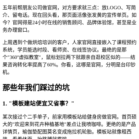
五年前帮朋友公司做官网，对方要求就三点：放LOGO、写简
介、留电话。现在回头看，那页面活像张发黄的宣传单页。如
今？官网得是24小时在线的销售顾问、品牌体验馆，甚至是业
务办理窗口。
上周遇到个做烘焙培训的客户，人家官网直接嵌入了课程预约
系统，学员能选时段、看师资、在线签协议。最绝的是那
个"360°虚拟教室"，鼠标划拉两下就跟亲自逛校区似的——结
果咨询转化率提高了60%。你看，这哪是官网，分明是台印钞
机。
那些年我们踩过的坑
1. "模板建站便宜又省事？"
某次接过个二手单子，前家用模板站给健身房做官网。首页硕
大的"欢迎来到花卉种植基地"差点让我喷咖啡。更绝的是产品
详情页，瑜伽垫配图莫名变成拖拉机轮胎。模板站就像租西