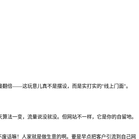
翻倍——这玩意儿真不是摆设，而是实打实的"线上门面"。
天算法一变，流量说没就没。但网站不一样，它是你的自留地。
不废话嘛！人家就是做生意的啊。要是早点把客户引流到自己网