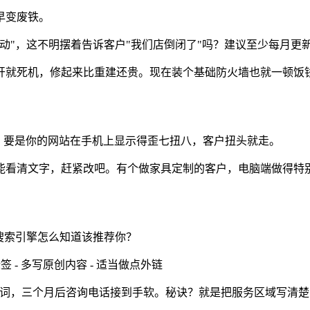
早变废铁。
动"，这不明摆着告诉客户"我们店倒闭了"吗？建议至少每月更新一
开就死机，修起来比重建还贵。现在装个基础防火墙也就一顿饭
。要是你的网站在手机上显示得歪七扭八，客户扭头就走。
能看清文字，赶紧改吧。有个做家具定制的客户，电脑端做得特
搜索引擎怎么知道该推荐你？
签 - 多写原创内容 - 适当做点外链
尾词，三个月后咨询电话接到手软。秘诀？就是把服务区域写清