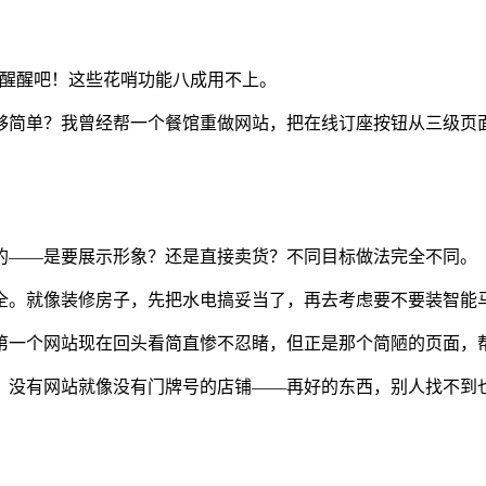
。醒醒吧！这些花哨功能八成用不上。
够简单？我曾经帮一个餐馆重做网站，把在线订座按钮从三级页面
的——是要展示形象？还是直接卖货？不同目标做法完全不同。
全。就像装修房子，先把水电搞妥当了，再去考虑要不要装智能
第一个网站现在回头看简直惨不忍睹，但正是那个简陋的页面，
，没有网站就像没有门牌号的店铺——再好的东西，别人找不到