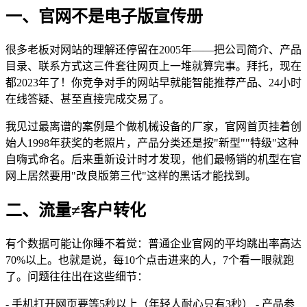
一、官网不是电子版宣传册
很多老板对网站的理解还停留在2005年——把公司简介、产品
目录、联系方式这三件套往网页上一堆就算完事。拜托，现在
都2023年了！你竞争对手的网站早就能智能推荐产品、24小时
在线答疑、甚至直接完成交易了。
我见过最离谱的案例是个做机械设备的厂家，官网首页挂着创
始人1998年获奖的老照片，产品分类还是按"新型""特级"这种
自嗨式命名。后来重新设计时才发现，他们最畅销的机型在官
网上居然要用"改良版第三代"这样的黑话才能找到。
二、流量≠客户转化
有个数据可能让你睡不着觉：普通企业官网的平均跳出率高达
70%以上。也就是说，每10个点击进来的人，7个看一眼就跑
了。问题往往出在这些细节：
- 手机打开网页要等5秒以上（年轻人耐心只有3秒） - 产品参