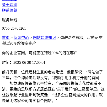
关于瑞朗
联系瑞朗
服务热线
0755-25705261
首页
>
新闻中心
>
网站建设知识
>
你的企业官网，可能正在
错过90%的潜在客户
你的企业官网，可能正在错过90%的潜在客户
时间：2025-06-29 17:00:01
前几天和一位做建材生意的老友吃饭，他抱怨说："网站做了
三年，连个询价电话都没有。"我顺手用手机打开他的官网
——加载速度慢得像老牛拉车，产品图片糊得连花纹都看不
清，更绝的是联系方式居然藏在"关于我们"的二级菜单里。这
让我想起行业里那句玩笑话："很多企业官网最大的作用，就
是证明这家公司确实有个网站。"