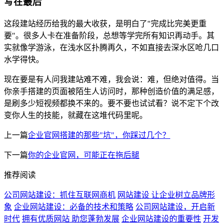
写在最后
这段建站经历给我的最大收获，是明白了"完成比完美更重
要"。很多人卡在准备阶段，总想等学完所有知识再动手。其
实就像学游泳，在浅水区扑腾再久，不如直接去深水区呛几口
水学得快。
现在要是有人问我建站难不难，我会说：难，但绝对值得。当
你亲手搭建的页面被陌生人访问时，那种创造价值的满足感，
是刷多少短视频都换不来的。要不要也试试看？说不定下个改
变你人生的技能，就藏在这堆代码里呢。
上一篇
企业官网搭建的那些"坑"，你踩过几个？
下一篇
你的企业官网，可能正在拖后腿
推荐阅读
公司网站建设：抓住互联网商机
网站建设 让企业树立品牌形
象
企业网站建设：必备的技术和策略
公司网站建设，开启新
时代
拥有优质网站 助您蓬勃发展
企业网站建设的重要性
开发