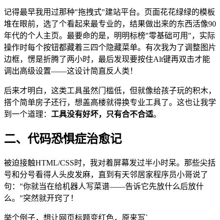
记得最早我用过那种"拖拽式"建站平台。页面花花绿绿的模板
堆在眼前，选了个看起来最专业的，结果做出来的东西活像90
年代的个人主页。最要命的是，明明标榜"零基础可用"，实际
操作时每个按钮都藏着三四个隐藏菜单。有次我为了调整图片
边框，愣是折腾了两小时，最后发现要按住Alt键再双击才能
调出高级设置——这设计简直反人类！
后来才明白，这类工具虽然门槛低，但就像给孩子玩的积木，
搭个简单房子还行，想盖高楼就得换专业工具了。这也让我学
到一个道理：
工具没有好坏，只有合不合适
。
二、代码恐惧症治愈记
被迫接触HTML/CSS时，我对着屏幕发过半小时呆。那些尖括
号和分号看得人头皮发麻，直到有天邻居家程序员小哥说了
句："你就当在给机器人写菜谱——告诉它先放什么后放什
么。"突然就开窍了！
举个例子，想让网页标题变红色，原来写`