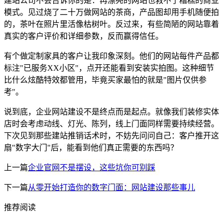
建站公司不会告诉你的是：再漂亮的网站也救不了糟糕的商业
模式。见过烧了二十万做网站的茶商，产品图却用手机随便拍
的，茶叶在照片里活像枯树叶。反过来，有些简陋的网站靠着
真实的客户评价和详细参数，反而赢得信任。
有个做定制家具的客户让我印象深刻。他们的网站每件产品都
标注"已服务XX小区"，点开还能看到安装实拍图。这种细节
比什么炫酷特效都管用，毕竟买家最怕的就是"图片仅供参
考"。
说到底，企业网站建设不是终点而是起点。就像我们装修实体
店时会考虑动线、灯光、陈列，线上门面同样需要持续经营。
下次见到那些建站推销话术时，不妨先问问自己：客户推开这
扇"数字大门"后，能看到他们真正需要的东西吗？
上一篇
企业官网不是摆设，这些坑你可别踩
下一篇
从零开始打造你的数字门面：网站建设那些事儿
推荐阅读