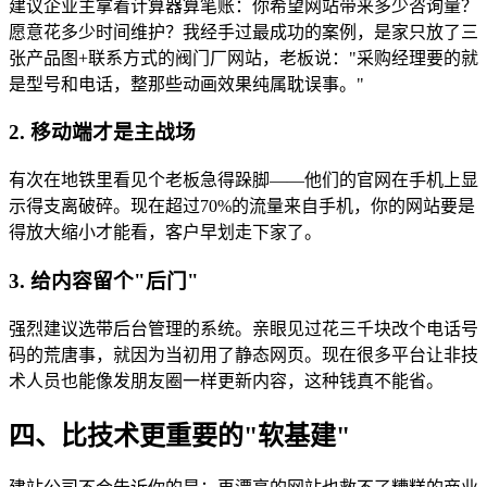
建议企业主拿着计算器算笔账：你希望网站带来多少咨询量？
愿意花多少时间维护？我经手过最成功的案例，是家只放了三
张产品图+联系方式的阀门厂网站，老板说："采购经理要的就
是型号和电话，整那些动画效果纯属耽误事。"
2. 移动端才是主战场
有次在地铁里看见个老板急得跺脚——他们的官网在手机上显
示得支离破碎。现在超过70%的流量来自手机，你的网站要是
得放大缩小才能看，客户早划走下家了。
3. 给内容留个"后门"
强烈建议选带后台管理的系统。亲眼见过花三千块改个电话号
码的荒唐事，就因为当初用了静态网页。现在很多平台让非技
术人员也能像发朋友圈一样更新内容，这种钱真不能省。
四、比技术更重要的"软基建"