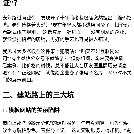
证"？
去年路过商业街，发现开了十年的老裁缝店突然挂出二维码招
牌。老师傅挠着头说："现在年轻人都不进店问价了，扫个码
看款式成了规矩。"这话真是一针见血——没有网站的企业，
就像没挂招牌的店铺，再好的手艺也容易被人错过。
我见过太多老板在这件事上犯嘀咕："咱又不是互联网公
司""有个微信公众号不就够了？"但你想啊，客户要查资质、
看案例、比价格的时候，总不能让人在朋友圈里翻历史消息
吧？有个正经网站，就像给企业办了张电子名片，24小时不关
门的展示窗口。
二、建站路上的三大坑
1. 模板网站的美丽陷阱
市面上那些"999元全包"的建站服务，乍看真划算。可等你要
改个导航栏颜色，客服马上说："这是定制服务，得加钱。"更