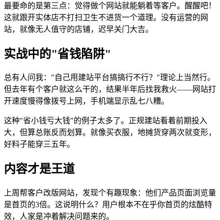
最要命的是第三点：觉得做个网站就能躺着等客户。醒醒吧！
这就跟开实体店不打扫卫生不进货一个道理。没有运营的网
站，就像无人值守的店铺，迟早关门大吉。
实战中的"省钱陷阱"
总有人问我："自己用建站平台搞搞行不行？"理论上当然行。
但去年有个客户就这么干的，结果半年后找我救火——网站打
开速度慢得像拨号上网，手机端显示乱七八糟。
这种"省小钱亏大钱"的例子太多了。正规建站看着前期投入
大，但算总账反而划算。就像买衣服，地摊货穿两次就变形，
好料子能穿三五年。
内容才是王道
上周帮客户改版网站，发现个有趣现象：他们产品页面浏览量
是首页的3倍。这说明什么？用户根本不在乎你首页的炫酷特
效，人家是冲着解决问题来的。