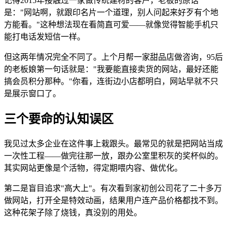
记得2015年接触过一家做传统建材的客户，老板的原话
是："网站啊，就跟印名片一个道理，别人问起来好歹有个地
方能看。"这种想法现在看简直可爱——就像觉得智能手机只
能打电话发短信一样。
但这两年情况完全不同了。上个月帮一家甜品店做咨询，95后
的老板娘第一句话就是："我要能直接卖货的网站，最好还能
搞会员积分那种。"你看，连街边小店都明白，网站早就不只
是展示窗口了。
三个要命的认知误区
我见过太多企业在这件事上栽跟头。最常见的就是把网站当成
一次性工程——做完往那一放，跟办公室里积灰的奖杯似的。
其实网站更像是个活物，得定期喂内容、做优化。
第二是盲目追求"高大上"。有次看到家初创公司花了二十多万
做网站，打开全是特效动画，结果用户连产品价格都找不到。
这种花架子除了烧钱，真没别的用处。