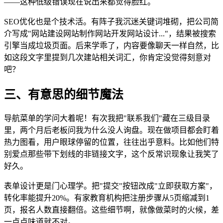
——这种低级错误现在说出来都觉得脸红。
SEO优化也是个技术活。有阵子我沉迷关键词堆砌，把公司简
介写成"网站建设网站制作网站开发网站设计..."，结果被搜索
引擎当成垃圾页面。后来学乖了，内容要像聊天一样自然，比
如这段文字里提到几次建站相关词汇，你肯定没觉得刻意对
吧？
三、有意思的细节魔法
导航菜单的学问大着呢！有次我把"联系我们"藏在三级目录
里，两个月后老板问我为什么没人询盘。现在做项目都会盯着
热力图看，用户眼球停留的位置，往往出乎意料。比如他们特
别爱点那些带下划线的非链接文字，这个反常识现象让我笑了
好久。
表单设计更是门心理学。把"提交"按钮改成"立即获取方案"，
转化率能提升20%。有家教育机构把注册步骤从5页缩减到1
页，报名人数直接翻倍。这些细节啊，就像做菜时的火候，差
一点点味道就不对。