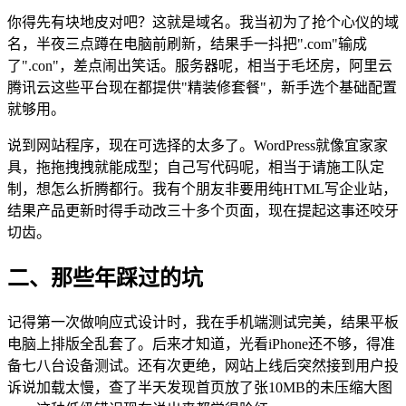
你得先有块地皮对吧？这就是域名。我当初为了抢个心仪的域
名，半夜三点蹲在电脑前刷新，结果手一抖把".com"输成
了".con"，差点闹出笑话。服务器呢，相当于毛坯房，阿里云
腾讯云这些平台现在都提供"精装修套餐"，新手选个基础配置
就够用。
说到网站程序，现在可选择的太多了。WordPress就像宜家家
具，拖拖拽拽就能成型；自己写代码呢，相当于请施工队定
制，想怎么折腾都行。我有个朋友非要用纯HTML写企业站，
结果产品更新时得手动改三十多个页面，现在提起这事还咬牙
切齿。
二、那些年踩过的坑
记得第一次做响应式设计时，我在手机端测试完美，结果平板
电脑上排版全乱套了。后来才知道，光看iPhone还不够，得准
备七八台设备测试。还有次更绝，网站上线后突然接到用户投
诉说加载太慢，查了半天发现首页放了张10MB的未压缩大图