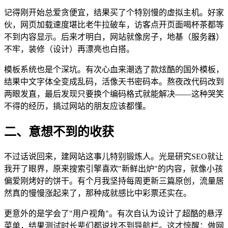
记得刚开始总爱贪便宜，结果买了个特别慢的虚拟主机。好家
伙，网页加载速度堪比老牛拉破车，访客点开页面喝杯茶都等
不到内容显示。后来才明白，网站就像房子，地基（服务器）
不牢，装修（设计）再漂亮也白搭。
模板系统也是个深坑。有次心血来潮选了款炫酷的国外模板，
结果中文字体全变成乱码，活像天书密码本。熬夜改代码改到
两眼发直，最后发现只要换个编码格式就能解决——这种哭笑
不得的经历，搞过网站的朋友应该都懂。
二、意想不到的收获
不过话说回来，建网站这事儿特别锻炼人。光是研究SEO就让
我开了眼界，原来搜索引擎喜欢"新鲜出炉"的内容，就像小孩
偏爱刚烤好的饼干。有个月我坚持每周更新三篇原创，流量居
然真的慢慢涨起来了，那种成就感比中彩票还实在。
更意外的是学会了"用户视角"。有次自认为设计了超酷的悬浮
菜单，结果测试时长辈们都说找不到导航栏。这才惊醒：做网