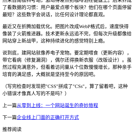
然来自南极科考站，激动得差点把咖啡洒在键盘上。后来养成
了看数据的习惯：用户最爱点哪个板块？他们在哪个页面停留
最短？这些数字会说话，比任何设计理论都直观。
最近又在折腾加载优化。把图片改成WebP格式后，速度快得
像装了火箭推进器。技术更新永远追不完，但每次升级都像给
网站穿上新战甲，这种持续进化的感觉特别上瘾。
说到底，建网站就像养电子宠物。要定期喂食（更新内容），
带它看病（修复漏洞），偶尔还得换新衣服（改版设计）。虽
然过程充满意外，但看着访问量从个位数慢慢增长，那种亲手
培育的满足感，大概就是坚持至今的原因吧。
（写完检查时发现把"CSS"拼成了"CSs"，算了留着吧，这种
小错误才像真人写的不是吗？）
上一篇
从零到上线：一个网站诞生的奇妙旅程
下一篇
企业线上门面的正确打开方式
推荐阅读