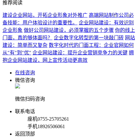
推荐阅读
建设企业网站，开拓企业形象对外推广
高端网站制作公司必
备技能：用户体验设计的重要性。
企业网站建设：有效识别
企业形象
做好公司网站建设，必须掌握的五个步骤
你的线上
门面，真的够体面吗？
企业数字化转型的第一块敲门砖
网站
建设：简单而又复杂
数字化时代的门面工程：企业官网如何
从"有"到"优"
企业网站建设：提升企业营销竞争力的关键
拥
抱企业网站建设，网上宣传活动更高效
在线咨询
微信咨询
微信扫码咨询
联系电话
座机
0755-25705261
手机
18926506061
返回顶部