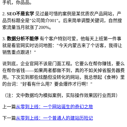
手机，你品品。
2.
SEO不是玄学
见过最可惜的案例是某优质农产品网站，产
品页标题全是"公司简介001"。后来简单调整关键词，自然搜
索流量当月就涨了200%。
3.
数据分析不能停
有个客户特别可爱，他每天上班第一件事
就是看官网实时访问地图："今天内蒙古来了个访客，我得让
销售重点跟进！"
说到底，企业官网不该是门面工程。它要么在帮你赚钱，要么
在帮你省钱——如果两者都做不到，真的不如关掉省服务器费
用。下次见到那些炫酷但没转化的网站，我总想起《食神》里
的台词："好看有什么用？要会爆炸才行啊！"
（注：文中数据均为模拟案例，实际操作效果因行业而异）
上一篇
从零到上线：一个网站诞生的奇幻之旅
下一篇
从零到上线：一个普通人的建站历险记