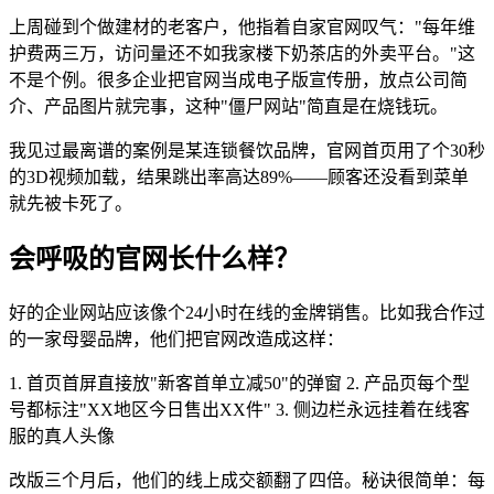
上周碰到个做建材的老客户，他指着自家官网叹气："每年维
护费两三万，访问量还不如我家楼下奶茶店的外卖平台。"这
不是个例。很多企业把官网当成电子版宣传册，放点公司简
介、产品图片就完事，这种"僵尸网站"简直是在烧钱玩。
我见过最离谱的案例是某连锁餐饮品牌，官网首页用了个30秒
的3D视频加载，结果跳出率高达89%——顾客还没看到菜单
就先被卡死了。
会呼吸的官网长什么样？
好的企业网站应该像个24小时在线的金牌销售。比如我合作过
的一家母婴品牌，他们把官网改造成这样：
1. 首页首屏直接放"新客首单立减50"的弹窗 2. 产品页每个型
号都标注"XX地区今日售出XX件" 3. 侧边栏永远挂着在线客
服的真人头像
改版三个月后，他们的线上成交额翻了四倍。秘诀很简单：每