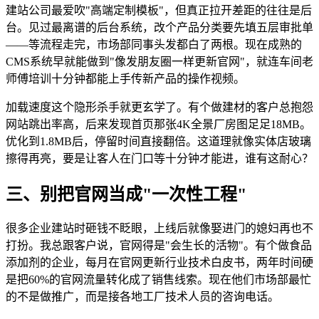
建站公司最爱吹"高端定制模板"，但真正拉开差距的往往是后
台。见过最离谱的后台系统，改个产品分类要先填五层审批单
——等流程走完，市场部同事头发都白了两根。现在成熟的
CMS系统早就能做到"像发朋友圈一样更新官网"，就连车间老
师傅培训十分钟都能上手传新产品的操作视频。
加载速度这个隐形杀手就更玄学了。有个做建材的客户总抱怨
网站跳出率高，后来发现首页那张4K全景厂房图足足18MB。
优化到1.8MB后，停留时间直接翻倍。这道理就像实体店玻璃
擦得再亮，要是让客人在门口等十分钟才能进，谁有这耐心？
三、别把官网当成"一次性工程"
很多企业建站时砸钱不眨眼，上线后就像娶进门的媳妇再也不
打扮。我总跟客户说，官网得是"会生长的活物"。有个做食品
添加剂的企业，每月在官网更新行业技术白皮书，两年时间硬
是把60%的官网流量转化成了销售线索。现在他们市场部最忙
的不是做推广，而是接各地工厂技术人员的咨询电话。