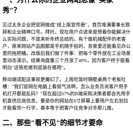
秀"？
见过太多企业把官网做成"线上版宣传册"，首页堆满董事长致
辞和企业精神口号。拜托，现在用户点进来是想看你能解决什
么实际问题，不是来听年终总结的。有个做机械配件的老客
户，原来网站产品图都是手机随手拍的，背景里还能看见办公
室的拖把桶。改版后我们做了件事：把每个零件放在工业场景
里动态演示。结果询盘量三个月涨了40%，因为客户终于能看
明白"这铁疙瘩到底装在哪用"。
移动端适配这事就更魔幻了。上周吃饭时隔壁桌两个老板吐
槽："我们官网在电脑上看挺气派啊，怎么业务员说客户用手
机打开都是乱码？"现在超过67%的B端采购决策者都会先用手
机查供应商信息，要是你的网站在6寸屏幕上要用户左右划拉
才能看完一行字，基本等于把客户往竞争对手那儿推。
二、那些"看不见"的细节才要命