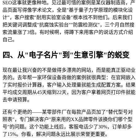
SEO这事就更像种地。见过最可惜的案例是某仪器制造商，产
品页面写得像学术论文，全是"基于量子力学原理的模块化设
计"，客户搜索"耐用实验室设备"根本找不到他们。后来我们
把关键词调整成"抗腐蚀实验台""防震检测仪"，三个月自然搜
索流量涨了3倍。有时候啊，得蹲下来用客户的说话方式介绍
自己。
四、从"电子名片"到"生意引擎"的蜕变
现在最让我兴奋的不是做得多漂亮的网站，而是能真正驱动业
务的。去年帮一家环保设备商做的案例就很典型：在官网嵌入
了实时报价计算器，客户输入处理量就能生成配置方案。结果
平均成交周期从45天缩到22天，因为客户拿着网页打印件就能
去申请预算。
还有个更绝的——某零部件厂在每款产品页加了"替代型号对
照表"，专门解决客户"原来用的XX品牌零件该换你们哪个型
号"的问题。这个功能上线后，客服电话少了30%，订单却多
了15%。你看，解决问题永远比展示荣誉更重要。