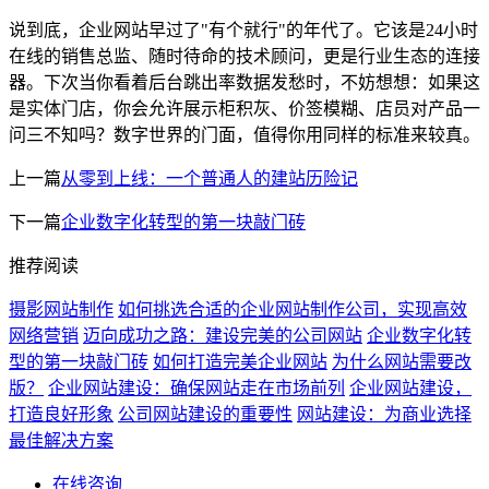
说到底，企业网站早过了"有个就行"的年代了。它该是24小时
在线的销售总监、随时待命的技术顾问，更是行业生态的连接
器。下次当你看着后台跳出率数据发愁时，不妨想想：如果这
是实体门店，你会允许展示柜积灰、价签模糊、店员对产品一
问三不知吗？数字世界的门面，值得你用同样的标准来较真。
上一篇
从零到上线：一个普通人的建站历险记
下一篇
企业数字化转型的第一块敲门砖
推荐阅读
摄影网站制作
如何挑选合适的企业网站制作公司，实现高效
网络营销
迈向成功之路：建设完美的公司网站
企业数字化转
型的第一块敲门砖
如何打造完美企业网站
为什么网站需要改
版？
企业网站建设：确保网站走在市场前列
企业网站建设，
打造良好形象
公司网站建设的重要性
网站建设：为商业选择
最佳解决方案
在线咨询