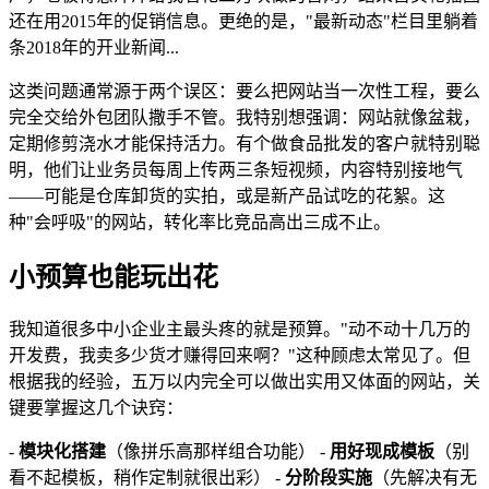
还在用2015年的促销信息。更绝的是，"最新动态"栏目里躺着
条2018年的开业新闻...
这类问题通常源于两个误区：要么把网站当一次性工程，要么
完全交给外包团队撒手不管。我特别想强调：网站就像盆栽，
定期修剪浇水才能保持活力。有个做食品批发的客户就特别聪
明，他们让业务员每周上传两三条短视频，内容特别接地气
——可能是仓库卸货的实拍，或是新产品试吃的花絮。这
种"会呼吸"的网站，转化率比竞品高出三成不止。
小预算也能玩出花
我知道很多中小企业主最头疼的就是预算。"动不动十几万的
开发费，我卖多少货才赚得回来啊？"这种顾虑太常见了。但
根据我的经验，五万以内完全可以做出实用又体面的网站，关
键要掌握这几个诀窍：
-
模块化搭建
（像拼乐高那样组合功能） -
用好现成模板
（别
看不起模板，稍作定制就很出彩） -
分阶段实施
（先解决有无