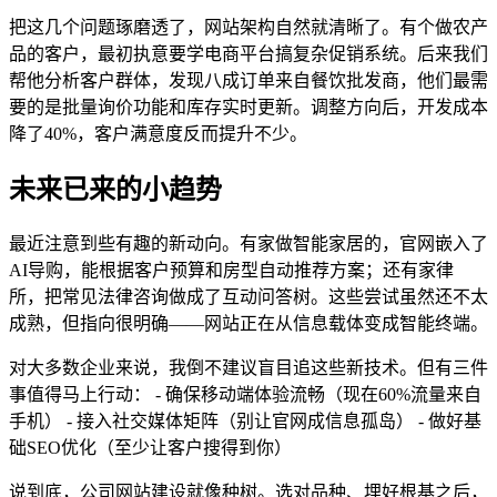
把这几个问题琢磨透了，网站架构自然就清晰了。有个做农产
品的客户，最初执意要学电商平台搞复杂促销系统。后来我们
帮他分析客户群体，发现八成订单来自餐饮批发商，他们最需
要的是批量询价功能和库存实时更新。调整方向后，开发成本
降了40%，客户满意度反而提升不少。
未来已来的小趋势
最近注意到些有趣的新动向。有家做智能家居的，官网嵌入了
AI导购，能根据客户预算和房型自动推荐方案；还有家律
所，把常见法律咨询做成了互动问答树。这些尝试虽然还不太
成熟，但指向很明确——网站正在从信息载体变成智能终端。
对大多数企业来说，我倒不建议盲目追这些新技术。但有三件
事值得马上行动： - 确保移动端体验流畅（现在60%流量来自
手机） - 接入社交媒体矩阵（别让官网成信息孤岛） - 做好基
础SEO优化（至少让客户搜得到你）
说到底，公司网站建设就像种树。选对品种、埋好根基之后，