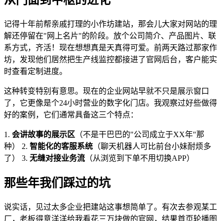
记得十年前帮亲戚打理的小作坊建站，那会儿大家对网站的理
解还停留在"网上名片"的阶段。放个公司简介、产品图片、联
系方式，齐活！现在想想真是天真得可爱。前两天路过那家作
坊，发现他们居然把生产线监控都接进了官网后台，客户能实
时查看定制进度。
这种转变特别有意思。现在的企业网站早就不只是展示窗口
了，它更像是个24小时营业的数字化门店。我观察过好些做得
好的案例，它们通常具备这三个特点：
1.
会讲故事的展示区
（不是干巴巴的"公司成立于XX年"那
种） 2.
智能化的客服系统
（聊天机器人可比前台小妹耐烦多
了） 3.
无缝对接业务流
（从浏览到下单不用切换APP）
那些年我们踩过的坑
说实话，见过太多企业把建站这事想简单了。有次去参观某工
厂，老板得意洋洋给我看花三万块做的官网，结果首页轮播图