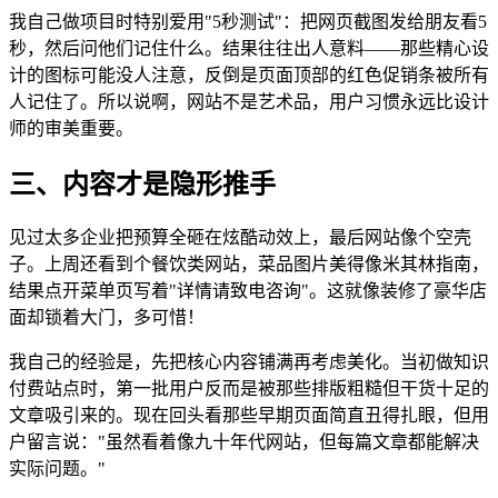
我自己做项目时特别爱用"5秒测试"：把网页截图发给朋友看5
秒，然后问他们记住什么。结果往往出人意料——那些精心设
计的图标可能没人注意，反倒是页面顶部的红色促销条被所有
人记住了。所以说啊，网站不是艺术品，用户习惯永远比设计
师的审美重要。
三、内容才是隐形推手
见过太多企业把预算全砸在炫酷动效上，最后网站像个空壳
子。上周还看到个餐饮类网站，菜品图片美得像米其林指南，
结果点开菜单页写着"详情请致电咨询"。这就像装修了豪华店
面却锁着大门，多可惜！
我自己的经验是，先把核心内容铺满再考虑美化。当初做知识
付费站点时，第一批用户反而是被那些排版粗糙但干货十足的
文章吸引来的。现在回头看那些早期页面简直丑得扎眼，但用
户留言说："虽然看着像九十年代网站，但每篇文章都能解决
实际问题。"