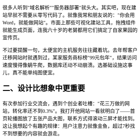
很多人听到"域名解析""服务器部署"就头大。其实吧，现在建
站早就不需要从零写代码了。就像我常和朋友说的："你会用
Word，就能做网站"。市面上那些可视化建站工具，拖拽组件
就能生成页面，连我六十岁的老舅都用它们搞定了自家果园的
宣传页。
不过要提醒一句，太便宜的主机服务往往藏着坑。去年帮客户
迁移网站时就遇到过，某家服务商标榜"99元包年"，结果访问
速度慢得像蜗牛爬，数据库还动不动崩溃。选基础设施这事
儿，真不能单纯图便宜。
二、设计比想象中更重要
有次参加行业交流会，遇到个创业者吐槽："花三万做的网
站，转化率还不到0.3%"。我打开他网站一看就明白了——首
页轮播图放了五张产品大图，联系方式得滚动三屏才能找到。
这让我想起个有趣的规律：用户注意力就像金鱼，超过7秒找
不到想要的内容就会游走。