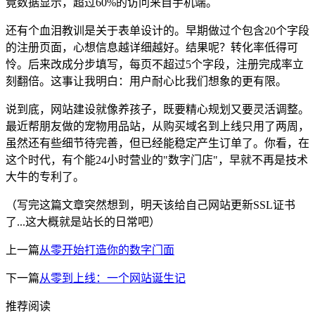
竟数据显示，超过60%的访问来自手机端。
还有个血泪教训是关于表单设计的。早期做过个包含20个字段
的注册页面，心想信息越详细越好。结果呢？转化率低得可
怜。后来改成分步填写，每页不超过5个字段，注册完成率立
刻翻倍。这事让我明白：用户耐心比我们想象的更有限。
说到底，网站建设就像养孩子，既要精心规划又要灵活调整。
最近帮朋友做的宠物用品站，从购买域名到上线只用了两周，
虽然还有些细节待完善，但已经能稳定产生订单了。你看，在
这个时代，有个能24小时营业的"数字门店"，早就不再是技术
大牛的专利了。
（写完这篇文章突然想到，明天该给自己网站更新SSL证书
了...这大概就是站长的日常吧）
上一篇
从零开始打造你的数字门面
下一篇
从零到上线：一个网站诞生记
推荐阅读