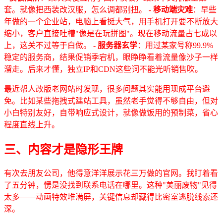
套。就像把西装改汉服，怎么调都别扭。 -
移动端灾难
：早些
年做的一个企业站，电脑上看挺大气，用手机打开要不断放大
缩小，客户直接吐槽"像是在玩拼图"。现在移动流量占七成以
上，这关不过等于白做。 -
服务器玄学
：用过某家号称99.9%
稳定的服务商，结果促销季宕机，眼睁睁看着流量像沙子一样
溜走。后来才懂，独立IP和CDN这些词不能光听销售吹。
最近帮人改版老网站时发现，很多问题其实能用现成平台避
免。比如某些拖拽式建站工具，虽然老手觉得不够自由，但对
小白特别友好，自带响应式设计，就像做饭用的预制菜，省心
程度直线上升。
三、内容才是隐形王牌
有次去朋友公司，他得意洋洋展示花三万做的官网。我盯着看
了五分钟，愣是没找到联系电话在哪里。这种"美丽废物"见得
太多——动画特效堆满屏，关键信息却藏得比密室逃脱线索还
深。