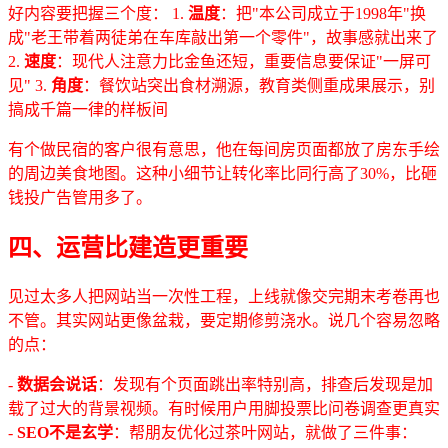
好内容要把握三个度： 1.
温度
：把"本公司成立于1998年"换
成"老王带着两徒弟在车库敲出第一个零件"，故事感就出来了
2.
速度
：现代人注意力比金鱼还短，重要信息要保证"一屏可
见" 3.
角度
：餐饮站突出食材溯源，教育类侧重成果展示，别
搞成千篇一律的样板间
有个做民宿的客户很有意思，他在每间房页面都放了房东手绘
的周边美食地图。这种小细节让转化率比同行高了30%，比砸
钱投广告管用多了。
四、运营比建造更重要
见过太多人把网站当一次性工程，上线就像交完期末考卷再也
不管。其实网站更像盆栽，要定期修剪浇水。说几个容易忽略
的点：
-
数据会说话
：发现有个页面跳出率特别高，排查后发现是加
载了过大的背景视频。有时候用户用脚投票比问卷调查更真实
-
SEO不是玄学
：帮朋友优化过茶叶网站，就做了三件事：