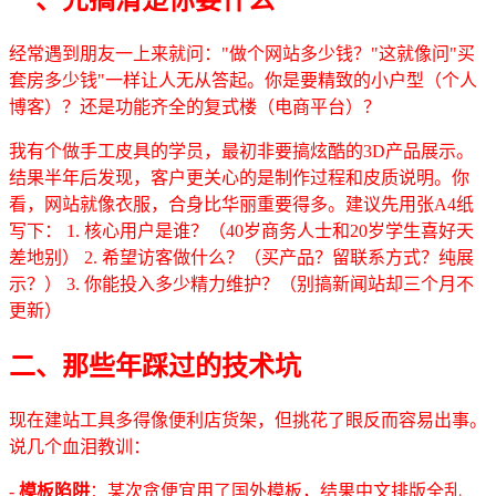
经常遇到朋友一上来就问："做个网站多少钱？"这就像问"买
套房多少钱"一样让人无从答起。你是要精致的小户型（个人
博客）？还是功能齐全的复式楼（电商平台）？
我有个做手工皮具的学员，最初非要搞炫酷的3D产品展示。
结果半年后发现，客户更关心的是制作过程和皮质说明。你
看，网站就像衣服，合身比华丽重要得多。建议先用张A4纸
写下： 1. 核心用户是谁？（40岁商务人士和20岁学生喜好天
差地别） 2. 希望访客做什么？（买产品？留联系方式？纯展
示？） 3. 你能投入多少精力维护？（别搞新闻站却三个月不
更新）
二、那些年踩过的技术坑
现在建站工具多得像便利店货架，但挑花了眼反而容易出事。
说几个血泪教训：
-
模板陷阱
：某次贪便宜用了国外模板，结果中文排版全乱