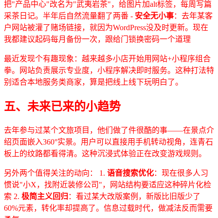
把"产品中心"改名为"武夷岩茶"，给图片加alt标签，每周写篇
采茶日记。半年后自然流量翻了两番 -
安全无小事
：去年某客
户网站被灌了赌场链接，就因为WordPress没及时更新。现在
我都建议起码每月备份一次，跟给门锁换密码一个道理
最近发现个有趣现象：越来越多小店开始用网站+小程序组合
拳。网站负责展示专业度，小程序解决即时服务。这种打法特
别适合本地服务类商家，算是把线上线下玩明白了。
五、未来已来的小趋势
去年参与过某个文旅项目，他们做了件很酷的事——在景点介
绍页面嵌入360°实景。用户可以直接用手机转动视角，连青石
板上的纹路都看得清。这种沉浸式体验正在改变游戏规则。
另外两个值得关注的动向： 1.
语音搜索优化
：现在很多人习
惯说"小X，找附近装修公司"，网站结构要适应这种碎片化检
索 2.
极简主义回归
：看过某大改版案例，新版比旧版少了
60%元素，转化率却提高了。信息过载时代，做减法反而需要