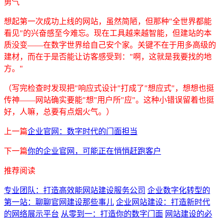
勇气
想起第一次成功上线的网站，虽然简陋，但那种"全世界都能
看见"的兴奋感至今难忘。现在工具越来越智能，但建站的本
质没变——在数字世界给自己安个家。关键不在于用多高级的
建材，而在于是否能让访客感受到："啊，这就是我要找的地
方。"
（写完检查时发现把"响应式设计"打成了"想应式"，想想也挺
传神——网站确实要能"想"用户所"应"。这种小错误留着也挺
好，人嘛，总要有点烟火气。）
上一篇
企业官网：数字时代的门面担当
下一篇
你的企业官网，可能正在悄悄赶跑客户
推荐阅读
专业团队：打造高效能网站建设服务公司
企业数字化转型的
第一站：聊聊官网建设那些事儿
企业网站建设：打造新时代
的网络展示平台
从零到一：打造你的数字门面
网站建设的必