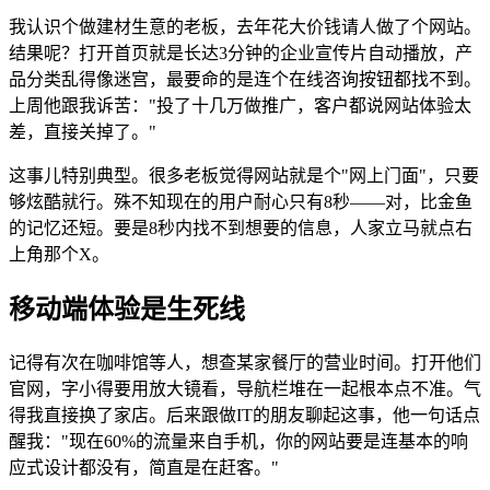
我认识个做建材生意的老板，去年花大价钱请人做了个网站。
结果呢？打开首页就是长达3分钟的企业宣传片自动播放，产
品分类乱得像迷宫，最要命的是连个在线咨询按钮都找不到。
上周他跟我诉苦："投了十几万做推广，客户都说网站体验太
差，直接关掉了。"
这事儿特别典型。很多老板觉得网站就是个"网上门面"，只要
够炫酷就行。殊不知现在的用户耐心只有8秒——对，比金鱼
的记忆还短。要是8秒内找不到想要的信息，人家立马就点右
上角那个X。
移动端体验是生死线
记得有次在咖啡馆等人，想查某家餐厅的营业时间。打开他们
官网，字小得要用放大镜看，导航栏堆在一起根本点不准。气
得我直接换了家店。后来跟做IT的朋友聊起这事，他一句话点
醒我："现在60%的流量来自手机，你的网站要是连基本的响
应式设计都没有，简直是在赶客。"