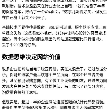
去年双十一，某电商网站因为没做压力测试，活动开始10分钟
就崩溃。技术总监后来在行业会议上自嘲："我们准备了半年
的促销方案，败给了一个404页面。"这事儿听着好笑，但发生
在自己身上就笑不出来了。
基础技术问题往往最致命。SSL证书过期、服务器响应慢、表
单提交失败...这些看似小毛病，分分钟让精心设计的页面变成
摆设。有个做外贸的朋友就因为网站加载速度比同行慢2秒，
丢了个200万的订单。
数据思维决定网站价值
很多企业把网站当电子版宣传册，实在太浪费了。通过数据分
析，你能知道客户最喜欢哪个产品页面，在哪个环节流失最
多，甚至预测采购意向。有个做工业设备的朋友，通过热力图
发现客户总在某个技术参数处停留，马上优化了这部分内容，
询盘量直接涨了30%。
但现实是，超过一半的企业网站连最基础的统计代码都没装。
老板们天天问"网站效果怎么样"，却连有多少人访问都不知