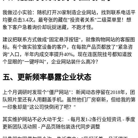
我做过小实验：随机打开20家制造企业网站，找到联系电话平
均要点击3.4次。最夸张的藏在"投资者关系"二级菜单里！想
象下客户急着询价却玩捉迷藏，不跑才怪。
建议把联系方式做成"固定悬浮按钮"，就像购物网站的客服图
标。有个做实验室设备的客户，在每款产品页都放了"紧急咨
询"入口，半年内成交率提升40%。现在连医院挂号都知道放
个显眼的"一键呼叫"，企业网站装什么高冷？
五、更新频率暴露企业状态
上个月调研时发现个"僵尸网站"：新闻动态停留在2018年，团
队照片里还有人用翻盖手机。虽然他们厂房崭新，但给我的第
一印象却是"这公司快倒闭了吧？"
其实维护网站不必大动干戈： - 每月发1-2条行业短资讯 - 季度
更新团队活动照 - 产品页随包装迭代同步调整