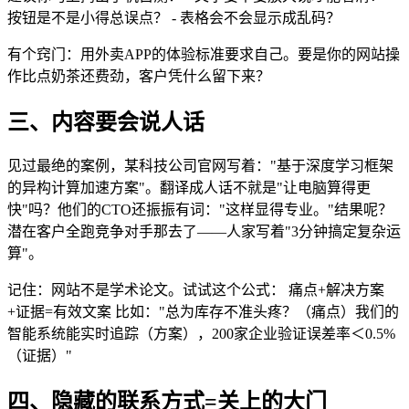
按钮是不是小得总误点？ - 表格会不会显示成乱码？
有个窍门：用外卖APP的体验标准要求自己。要是你的网站操
作比点奶茶还费劲，客户凭什么留下来？
三、内容要会说人话
见过最绝的案例，某科技公司官网写着："基于深度学习框架
的异构计算加速方案"。翻译成人话不就是"让电脑算得更
快"吗？他们的CTO还振振有词："这样显得专业。"结果呢？
潜在客户全跑竞争对手那去了——人家写着"3分钟搞定复杂运
算"。
记住：网站不是学术论文。试试这个公式： 痛点+解决方案
+证据=有效文案 比如："总为库存不准头疼？（痛点）我们的
智能系统能实时追踪（方案），200家企业验证误差率＜0.5%
（证据）"
四、隐藏的联系方式=关上的大门