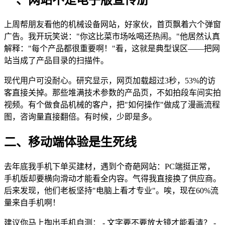
上周帮朋友看他的机械设备网站，好家伙，首页飘着六个弹窗
广告。我开玩笑说："你这比菜市场吆喝还热闹。"他居然认真
解释："每个产品都很重要啊！"看，这就是典型误区——把网
站当成了产品目录的扫描件。
现代用户可没耐心。研究显示，网页加载超过3秒，53%的访
客直接关掉。那些堆满技术参数的产品页，不如拍段车间实拍
视频。有个做食品机械的客户，把"如何操作"做成了漫画流程
图，咨询量直接翻倍。有时候，少即是多。
二、移动端体验是生死线
去年底我手机下单买建材，遇到个奇葩网站：PC端挺正常，
手机版却要横向滑动才能看全内容。气得我直接换了供应商。
后来发现，他们老板坚持"电脑上看才专业"。唉，现在60%流
量来自手机啊！
建议你马上掏出手机自测： - 文字要不要放大镜才能看清？ -