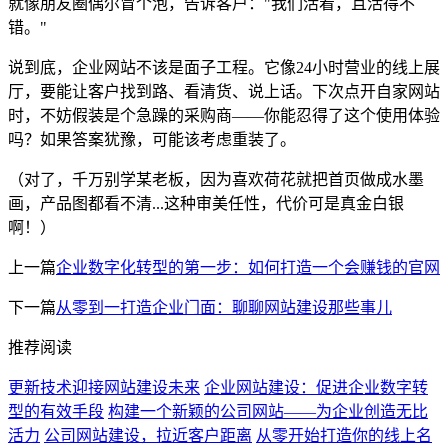
就像朋友圈偶尔冒个泡，告诉客户："我们活着，且活得不
错。"
说到底，企业网站不该是面子工程。它像24小时营业的线上展
厅，要能让客户找到路、看清货、说上话。下次点开自家网站
时，不妨假装是个急躁的采购商——你能忍得了这个使用体验
吗？如果答案犹豫，可能该考虑重装了。
（对了，千万别学某老板，因为喜欢荷花就把首页做成水墨
画，产品图都看不清...这种审美任性，代价可是真金白银
啊！）
上一篇
企业数字化转型的第一步：如何打造一个会赚钱的官网
下一篇
从零到一打造企业门面：聊聊网站建设那些事儿
推荐阅读
更新技术迎接网站建设未来
企业网站建设：促进企业数字转
型的有效手段
构建一个新颖的公司网站――为企业创造无比
活力
公司网站建设，拉近客户距离
从零开始打造你的线上名