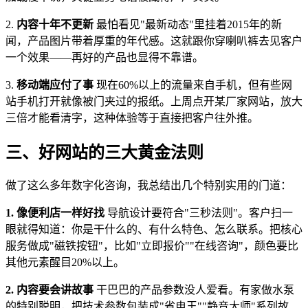
2.
内容十年不更新
最怕看见"最新动态"里挂着2015年的新
闻，产品图片带着厚重的年代感。这就跟你穿喇叭裤去见客户
一个效果——再好的产品也显得不靠谱。
3.
移动端应付了事
现在60%以上的流量来自手机，但有些网
站手机打开就像被门夹过的报纸。上周点开某厂家网站，放大
三倍才能看清字，这种体验等于直接把客户往外推。
三、好网站的三大黄金法则
做了这么多年数字化咨询，我总结出几个特别实用的门道：
1. 像便利店一样好找
导航设计要符合"三秒法则"。客户扫一
眼就得知道：你是干什么的、有什么特色、怎么联系。把核心
服务做成"磁铁按钮"，比如"立即报价""在线咨询"，颜色要比
其他元素醒目20%以上。
2. 内容要会讲故事
干巴巴的产品参数没人爱看。有家做水泵
的特别聪明，把技术参数包装成"省电王""静音大师"系列故