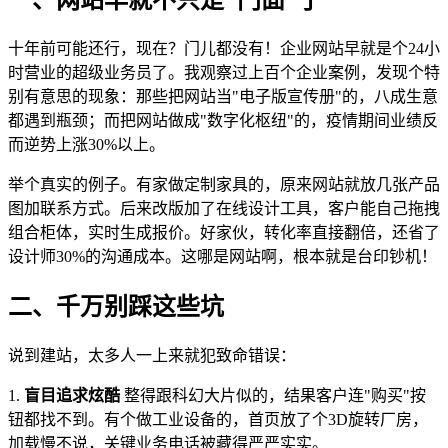
十年前可能还行，现在？门儿都没有！企业网站早就是个24小
时营业的超级业务员了。我观察过上百个企业案例，发现个特
别有意思的现象：那些把网站当"电子版宣传册"的，八成生意
都遇到瓶颈；而把网站做成"数字化枢纽"的，疫情期间业绩反
而逆势上涨30%以上。
举个真实的例子。有家做定制家具的，原来网站就放几张产品
图加联系方式。后来改版加了在线设计工具，客户能自己拖拽
组合柜体，实时生成报价。好家伙，转化率直接翻倍，还省了
设计师30%的沟通成本。这哪是网站啊，根本就是台印钞机！
二、千万别踩这些坑
说到建站，太多人一上来就犯致命错误：
1.
盲目追求炫酷
整得跟科幻大片似的，结果客户连"购买"按
钮都找不到。有个做工业设备的，首页放了个3D旋转厂房，
加载慢不说，关键业务电话被藏得严严实实。