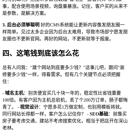
事，配合使用场景视频，询盘量暴涨。记住，客户买的从来不
是参数，是解决方案。
3. 后台必须够聪明
好的CMS系统能让更新内容像发朋友圈一
样简单。见过太多企业因为后台太难用，导致市场部宁愿发朋
友圈也不更新官网。再好的网站，不更新就等于报废。
四、这笔钱到底该怎么花
总有人问我："建个网站到底要多少钱？"这事儿吧，跟问"装
修要多少钱"一样，得看需求。但有几个关键节点必须把握
住：
-
域名主机
：别贪便宜买几十块一年的，稳定性比省钱重要
100倍。有客户因为主机总宕机，丢了个200万订单，肠子都悔
青了。 -
视觉设计
：宁愿多花1万做定制，也别用模板将就。
同行网站长得都一样，客户怎么记住你？ -
SEO基础
：就像买
房子要考虑交通，建站不考虑搜索优化，相当于把店开在深山
老林。