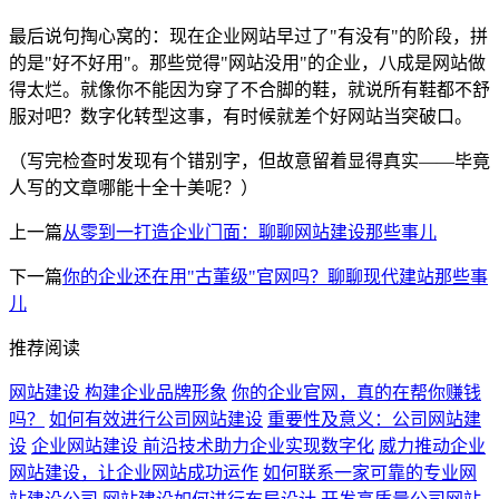
最后说句掏心窝的：现在企业网站早过了"有没有"的阶段，拼
的是"好不好用"。那些觉得"网站没用"的企业，八成是网站做
得太烂。就像你不能因为穿了不合脚的鞋，就说所有鞋都不舒
服对吧？数字化转型这事，有时候就差个好网站当突破口。
（写完检查时发现有个错别字，但故意留着显得真实——毕竟
人写的文章哪能十全十美呢？）
上一篇
从零到一打造企业门面：聊聊网站建设那些事儿
下一篇
你的企业还在用"古董级"官网吗？聊聊现代建站那些事
儿
推荐阅读
网站建设 构建企业品牌形象
你的企业官网，真的在帮你赚钱
吗？
如何有效进行公司网站建设
重要性及意义：公司网站建
设
企业网站建设 前沿技术助力企业实现数字化
威力推动企业
网站建设，让企业网站成功运作
如何联系一家可靠的专业网