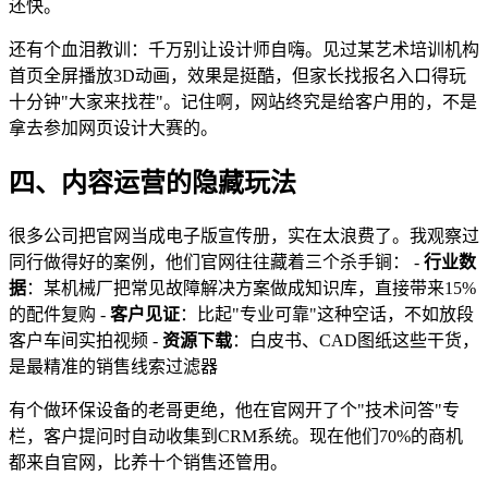
还快。
还有个血泪教训：千万别让设计师自嗨。见过某艺术培训机构
首页全屏播放3D动画，效果是挺酷，但家长找报名入口得玩
十分钟"大家来找茬"。记住啊，网站终究是给客户用的，不是
拿去参加网页设计大赛的。
四、内容运营的隐藏玩法
很多公司把官网当成电子版宣传册，实在太浪费了。我观察过
同行做得好的案例，他们官网往往藏着三个杀手锏： -
行业数
据
：某机械厂把常见故障解决方案做成知识库，直接带来15%
的配件复购 -
客户见证
：比起"专业可靠"这种空话，不如放段
客户车间实拍视频 -
资源下载
：白皮书、CAD图纸这些干货，
是最精准的销售线索过滤器
有个做环保设备的老哥更绝，他在官网开了个"技术问答"专
栏，客户提问时自动收集到CRM系统。现在他们70%的商机
都来自官网，比养十个销售还管用。