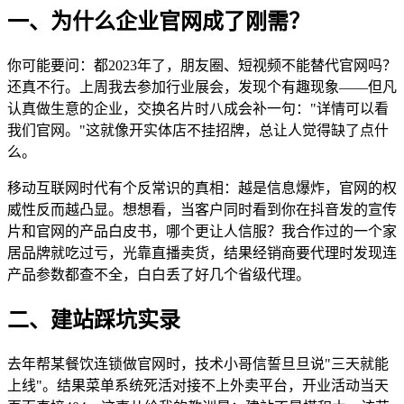
一、为什么企业官网成了刚需？
你可能要问：都2023年了，朋友圈、短视频不能替代官网吗？
还真不行。上周我去参加行业展会，发现个有趣现象——但凡
认真做生意的企业，交换名片时八成会补一句："详情可以看
我们官网。"这就像开实体店不挂招牌，总让人觉得缺了点什
么。
移动互联网时代有个反常识的真相：越是信息爆炸，官网的权
威性反而越凸显。想想看，当客户同时看到你在抖音发的宣传
片和官网的产品白皮书，哪个更让人信服？我合作过的一个家
居品牌就吃过亏，光靠直播卖货，结果经销商要代理时发现连
产品参数都查不全，白白丢了好几个省级代理。
二、建站踩坑实录
去年帮某餐饮连锁做官网时，技术小哥信誓旦旦说"三天就能
上线"。结果菜单系统死活对接不上外卖平台，开业活动当天