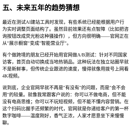
五、未来五年的趋势猜想
最近在测试AI建站工具时发现，有些系统已经能根据用户行
为实时调整页面结构了。虽然目前效果还有点智障（比如把咨
询按钮改成荧光粉这种骚操作），但方向很明确——官网正在
从"展示橱窗"变成"智能营业厅"。
有个做跨境的朋友已经开始用官网做A/B测试：针对不同国家
访客，首页自动切换成当地热销品。这种玩法在独立站圈早就
不是新鲜事，但传统企业跟进的速度，慢得就像用拨号上网看
4K视频。
说到底，企业官网早就不再是"有没有"的问题，而是"会不会
用"的较量。就像我常跟客户说的：你可以不做电商，但不能
没有电商思维；你可以不玩短视频，但不能不懂内容营销。在
这个扫码比握手还频繁的时代，官网就是你递给客户的第一杯
数字咖啡——温度刚好，香气正浓，人家才愿意坐下来慢慢
聊。