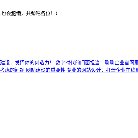
人也会犯懒，共勉吧各位！）
建设，发挥你的创造力！
数字时代的门面担当：聊聊企业官网
考虑的问题
网站建设的重要性
专业的网站设计：打造企业在线