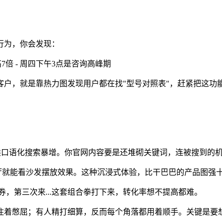
行为，你会发现：
7倍 - 周四下午3点是咨询高峰期
户，就是靠热力图发现用户都在找"型号对照表"，赶紧把这功能
类口语化搜索暴增。你官网内容要是还堆砌关键词，连被搜到的
厅就能看沙发摆放效果。这种沉浸式体验，比干巴巴的产品图强
，第三次来...这套组合拳打下来，转化率想不提高都难。
住着憋屈；有人精打细算，反而每个角落都用着顺手。关键是要