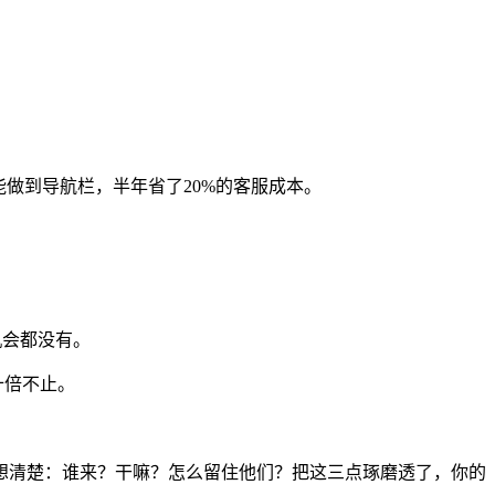
做到导航栏，半年省了20%的客服成本。
机会都没有。
十倍不止。
想清楚：谁来？干嘛？怎么留住他们？把这三点琢磨透了，你的