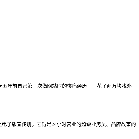
起五年前自己第一次做网站时的惨痛经历——花了两万块找外
是电子版宣传册。它得是24小时营业的超级业务员、品牌故事的