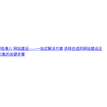
那些事儿
网站建设——一站式解决方案
选择合适的网站建设企
形象的关键步骤