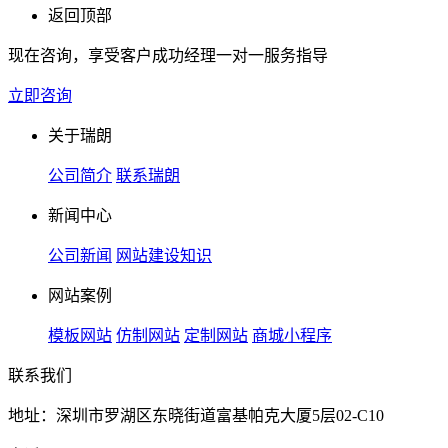
返回顶部
现在咨询，享受客户成功经理一对一服务指导
立即咨询
关于瑞朗
公司简介
联系瑞朗
新闻中心
公司新闻
网站建设知识
网站案例
模板网站
仿制网站
定制网站
商城小程序
联系我们
地址：深圳市罗湖区东晓街道富基帕克大厦5层02-C10