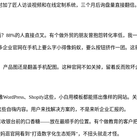
时加了匠人访谈视频和在线定制系统，三个月后询盘量直接翻倍
？88%的人直接点叉。有个做外贸的朋友曾抱怨转化率低，我一看
很多企业官网在手机上要么字小得像蚂蚁，要么按钮挤作一团。这
态"，产品图还是翻盖手机配图。这种官网不如关掉，留着反而败坏
rdPress、Shopify这些，小白用模板都能搭出像样的网站。
这些自嗨内容。用户来找解决方案的，不是来听企业汇报的。
利店收银台前的口香糖——放在最顺手的位置。有个做教育的客户
大妈逛官网看到"打造数字化生态矩阵"，不扭头就走才怪。