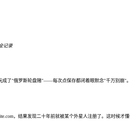
全记录
成了"俄罗斯轮盘赌"——每次点保存都闭着眼默念"千万别崩"
bsite.com，结果发现二十年前就被某个外星人注册了。这时候