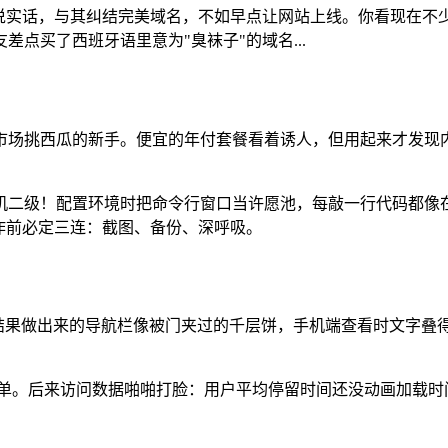
但说实话，与其纠结完美域名，不如早点让网站上线。你看现在不
点买了西班牙语里意为"臭袜子"的域名...
场挑西瓜的新手。便宜的年付套餐看着诱人，但用起来才发现内
机二级！配置环境时把命令行窗口当许愿池，每敲一行代码都像
作前必定三连：截图、备份、深呼吸。
结果做出来的导航栏像被门夹过的千层饼，手机端查看时文字叠
单。后来访问数据啪啪打脸：用户平均停留时间还没动画加载时