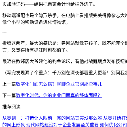
页加验证码——结果把自家会计也给拦外边了。
移动端适配也是个隐形杀手。在电脑上看排版完美得像杂志大
像个小型的移动设备进化博物馆。
---
折腾这两年，最大的感悟是：建网站就像养孩子，既不能完全
言，又觉得所有抓狂时刻都值了。
最近在教邻居大爷建他的钓鱼论坛，看他战战兢兢点发布按钮
（写完发现漏了个重点：千万别在深夜部署重大更新！别问我怎么
上一篇
数字化门面怎么搭？聊聊企业官网那些事儿
下一篇
数字化时代，你的企业门面真的够体面吗？
推荐阅读
从零到一：打造让人眼前一亮的网站其实没那么难
从零开始打
的网上形象
现代网站建设对于企业发展至关重要
如何优化公司