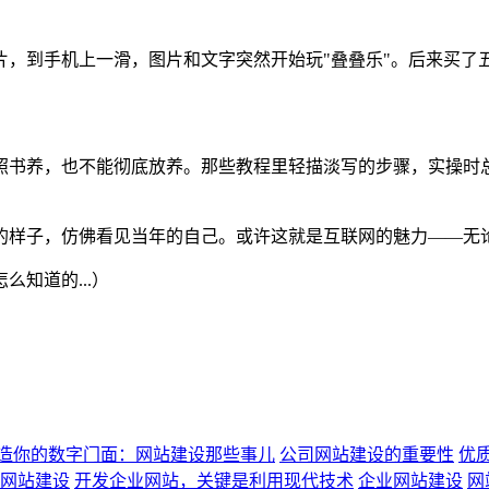
片，到手机上一滑，图片和文字突然开始玩"叠叠乐"。后来买了
照书养，也不能彻底放养。那些教程里轻描淡写的步骤，实操时总
的样子，仿佛看见当年的自己。或许这就是互联网的魅力——无
知道的...）
造你的数字门面：网站建设那些事儿
公司网站建设的重要性
优
网站建设
开发企业网站，关键是利用现代技术
企业网站建设
网