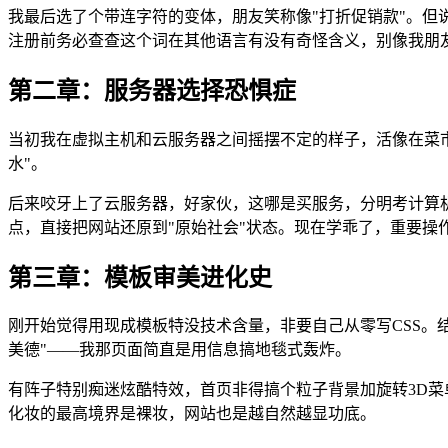
我最后选了个带连字符的变体，朋友笑称像"打折促销款"。
注册前务必查查这个词在其他语言有没有奇怪含义，别像我朋友差
第二章：服务器选择恐惧症
当初我在虚拟主机和云服务器之间摇摆不定的样子，活像在菜市
水"。
后来咬牙上了云服务器，好家伙，这哪是买服务，分明考计算
点，直接把网站还原到"原始社会"状态。现在学乖了，重要操
第三章：模板审美进化史
刚开始觉得用现成模板特没技术含量，非要自己从零写CSS。
美德"——我那页面简直是用信息搞地毯式轰炸。
有阵子特别痴迷炫酷特效，首页非得搞个粒子背景加旋转3D菜
化妆的最高境界是裸妆，网站也是越自然越显功底。