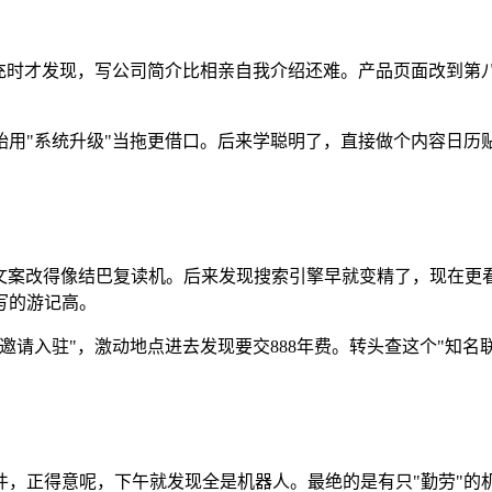
充时才发现，写公司简介比相亲自我介绍还难。产品页面改到第
始用"系统升级"当拖更借口。后来学聪明了，直接做个内容日历
页文案改得像结巴复读机。后来发现搜索引擎早就变精了，现在更
写的游记高。
邀请入驻"，激动地点进去发现要交888年费。转头查这个"知名
件，正得意呢，下午就发现全是机器人。最绝的是有只"勤劳"的