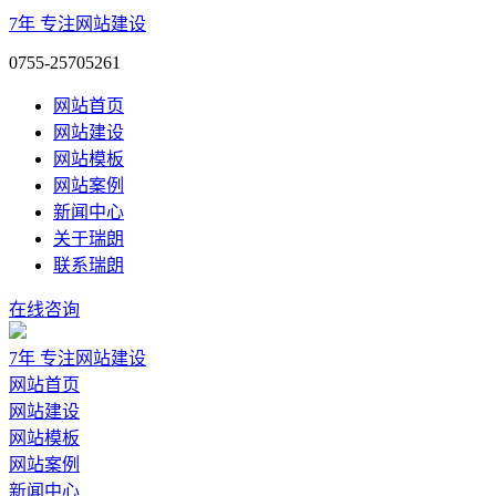
7年
专注网站建设
0755-25705261
网站首页
网站建设
网站模板
网站案例
新闻中心
关于瑞朗
联系瑞朗
在线咨询
7年
专注网站建设
网站首页
网站建设
网站模板
网站案例
新闻中心