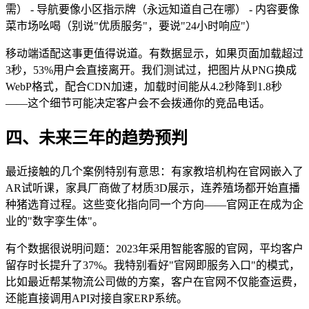
需） - 导航要像小区指示牌（永远知道自己在哪） - 内容要像
菜市场吆喝（别说"优质服务"，要说"24小时响应"）
移动端适配这事更值得说道。有数据显示，如果页面加载超过
3秒，53%用户会直接离开。我们测试过，把图片从PNG换成
WebP格式，配合CDN加速，加载时间能从4.2秒降到1.8秒
——这个细节可能决定客户会不会拨通你的竞品电话。
四、未来三年的趋势预判
最近接触的几个案例特别有意思：有家教培机构在官网嵌入了
AR试听课，家具厂商做了材质3D展示，连养殖场都开始直播
种猪选育过程。这些变化指向同一个方向——官网正在成为企
业的"数字孪生体"。
有个数据很说明问题：2023年采用智能客服的官网，平均客户
留存时长提升了37%。我特别看好"官网即服务入口"的模式，
比如最近帮某物流公司做的方案，客户在官网不仅能查运费，
还能直接调用API对接自家ERP系统。