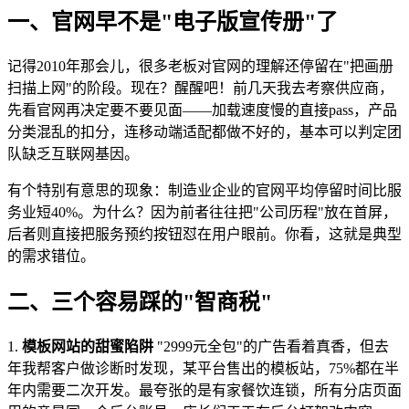
一、官网早不是"电子版宣传册"了
记得2010年那会儿，很多老板对官网的理解还停留在"把画册
扫描上网"的阶段。现在？醒醒吧！前几天我去考察供应商，
先看官网再决定要不要见面——加载速度慢的直接pass，产品
分类混乱的扣分，连移动端适配都做不好的，基本可以判定团
队缺乏互联网基因。
有个特别有意思的现象：制造业企业的官网平均停留时间比服
务业短40%。为什么？因为前者往往把"公司历程"放在首屏，
后者则直接把服务预约按钮怼在用户眼前。你看，这就是典型
的需求错位。
二、三个容易踩的"智商税"
1.
模板网站的甜蜜陷阱
"2999元全包"的广告看着真香，但去
年我帮客户做诊断时发现，某平台售出的模板站，75%都在半
年内需要二次开发。最夸张的是有家餐饮连锁，所有分店页面