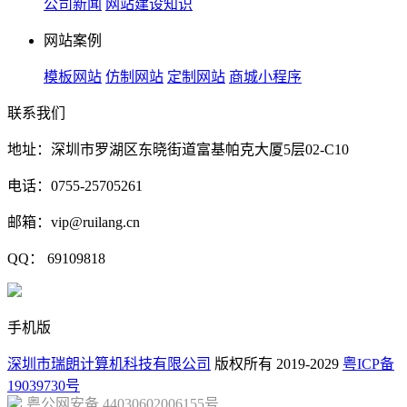
公司新闻
网站建设知识
网站案例
模板网站
仿制网站
定制网站
商城小程序
联系我们
地址：深圳市罗湖区东晓街道富基帕克大厦5层02-C10
电话：0755-25705261
邮箱：vip@ruilang.cn
QQ： 69109818
手机版
深圳市瑞朗计算机科技有限公司
版权所有 2019-2029
粤ICP备
19039730号
粤公网安备 44030602006155号