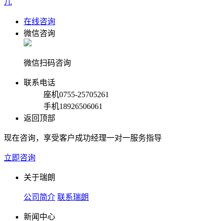
儿
在线咨询
微信咨询
微信扫码咨询
联系电话
座机
0755-25705261
手机
18926506061
返回顶部
现在咨询，享受客户成功经理一对一服务指导
立即咨询
关于瑞朗
公司简介
联系瑞朗
新闻中心