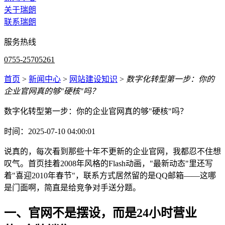
关于瑞朗
联系瑞朗
服务热线
0755-25705261
首页
>
新闻中心
>
网站建设知识
>
数字化转型第一步：你的
企业官网真的够"硬核"吗？
数字化转型第一步：你的企业官网真的够"硬核"吗？
时间：2025-07-10 04:00:01
说真的，每次看到那些十年不更新的企业官网，我都忍不住想
叹气。首页挂着2008年风格的Flash动画，"最新动态"里还写
着"喜迎2010年春节"，联系方式居然留的是QQ邮箱——这哪
是门面啊，简直是给竞争对手送分题。
一、官网不是摆设，而是24小时营业