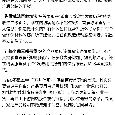
能超越80%的同行。这几个成本低但见效快的法子，都是我踩
坑后总结的干货：
-
先做减法再做加法
把首页那些"董事长致辞""发展历程"统统
收进二级页面。现在的访客耐心不超过8秒，首屏必须直给三
大信息：你是做什么的？有什么独特优势？怎么联系你？有个
做环保材料的客户听了建议，把首页改造成动态案例墙，跳出
率立刻降了40%。
-
让每个像素都带货
好的产品页应该像淘宝详情页学习。有个
卖实验室设备的聪明商家，在参数表旁边加了短视频演示，还
在线客服里藏了个"发送测试报告"的快捷按钮，转化率直接起
飞。
-
SEO不是玄学
千万别信那些"保证百度首页"的鬼话。其实只
要做好三件事：产品页用白话写标题（比如"工业级3D打印
机"比"智能制造解决方案"强100倍），每周更新两篇行业干
货，再找上下游网站换个友情链接。我见过最野的路子，是某
厂家把产品说明书做成知乎问答，反向给官网导流。