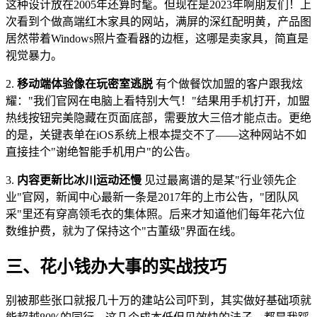
这种设计放在2005年还算时髦。但现在是2023年啊朋友们！上
次看到个做高端红木家具的网站，满屏的深红配明黄，产品图
居然带着Windows照片查看器的边框，这哪是卖家具，简直是
视觉暴力。
2.
移动端体验像在玩密室逃脱
有个做餐饮加盟的客户跟我炫
耀："我们官网在电脑上看特别大气！"结果用手机打开，加盟
热线按钮完美隐藏在页面底部，需要放大三倍才能点击。更绝
的是，关键表单在iOS系统上根本提交不了——这种网站不如
直接挂个"谢绝智能手机用户"的公告。
3.
内容更新比冰川运动还慢
见过最离谱的是某"行业领先企
业"官网，新闻中心最新一条是2017年的上市公告，"团队风
采"里还有穿高领毛衣的集体照。后来才知道他们每年花六位
数维护费，就为了保持这个"古董级"界面在线。
三、花小钱办大事的实战技巧
别被那些张口就报几十万的建站公司吓到，其实做好基础项就