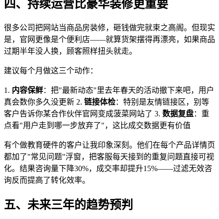
四、持续运营比豪华装修更重要
很多公司把网站当商品房装修，砸钱做完就束之高阁。但现实
是，官网更像是个便利店——就算货架摆得再漂亮，如果商品
过期半年没人换，顾客照样扭头就走。
建议每个月做这三个动作：
1.
内容保鲜
：把"最新动态"里去年春天的活动撤下来吧，用户
真会数你多久没更新 2.
链接体检
：特别是友情链接区，别等
客户告诉你某合作伙伴官网变成菠菜网站了 3.
数据复盘
：重
点看"用户走到哪一步放弃了"，这比成交数据更有价值
有个做教育硬件的客户让我印象深刻。他们在每个产品详情页
都加了"常见问题"浮窗，把客服每天接到的重复问题直接可视
化。结果咨询量下降30%，成交率却提升15%——过滤无效咨
询反而提高了转化效率。
五、未来三年的趋势预判