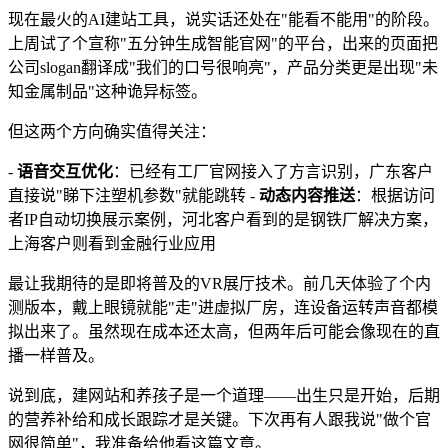
现在最火的AI建站工具，说实话还处在"能看不能用"的阶段。
上周试了个宣称"五分钟生成智能官网"的平台，出来的页面把
公司slogan翻译成"我们的口号很响亮"，产品分类更是出现"未
知金属制品"这种诡异标签。
但这两个方向确实值得关注：
-
语音交互优化
：已经有工厂官网接入了方言识别，广东客户
直接说"睇下注塑机参数"就能跳转 -
动态内容推送
：根据访问
者IP自动切换展示案例，河北客户看到的是钢铁厂解决方案，
上海客户则看到金融行业应用
最让我期待的是即将普及的VR展厅技术。前几天体验了个内
测版本，戴上眼镜就能"走"进虚拟厂房，连设备运转声音都模
拟出来了。虽然现在成本还太高，但两年后可能会像现在的直
播一样普及。
说到底，建网站和养孩子是一个道理——出生只是开始，后期
的营养补给和成长跟踪才是关键。下次再有人跟我说"做个官
网很简单"，我准备给他看这篇文章。