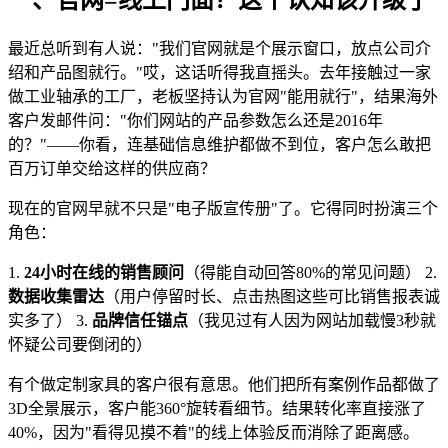
最近总听到有人说："我们官网就是个展示窗口，放点公司介
绍和产品图就行。"哎，这话听得我直摇头。去年接触过一家
做工业轴承的工厂，老板坚持认为官网"能用就行"，结果海外
客户发邮件问："你们网站的产品参数怎么还是2016年
的？"——你看，连基础信息维护都做不到位，客户怎么敢把
百万订单交给这样的供应商？
现在的官网早就不只是"电子版宣传册"了。它得同时扮演三个
角色：
1.
24小时在线的销售顾问
（得能自动回答80%的常见问题） 2.
数据收集雷达
（用户停留时长、点击热图这些可比销售报表诚
实多了） 3.
品牌信任锚点
（我见过有人因为网站加载慢3秒就
怀疑公司要倒闭的）
有个做定制家具的客户很有意思。他们把所有案例作品都做了
3D全景展示，客户能360°旋转看细节。结果转化率直接涨了
40%，因为"看得见摸不着"的线上体验反而消除了距离感。