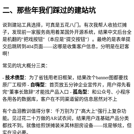
二、那些年我们踩过的建站坑
说到建站工具选择，可真是五花八门。有次我帮人收拾烂摊
子，发现前一家服务商用着某国外开源系统，结果中文后台全
是机翻的"把戏按钮"（本应是"提交按钮"）。最绝的是表单提
交后跳转到404页面——这哪是收集客户信息，分明是在赶客
啊！
常见的坑大概分三类：
-
技术债型
：为了省钱用老旧框架，结果改个banner图都要找
原厂工程师 -
自嗨型
：首页放五分钟企业宣传片，用户得先看
完"董事长致辞"才能找产品入口 -
孤岛型
：和公众号、小程序
各用各的数据库，客户在不同渠道留的信息居然对不上
有个血泪教训值得分享：千万别为了"高大上"强行上复杂功
能。见过花二十万做的AR试衣间，结果用户连基础产品分类
都找不到。就像给煎饼摊装米其林厨房设备——炫是够炫，但
实在没必要。