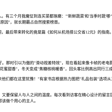
。有三个月我魔怔到连买菜都琢磨："'新鲜蔬菜'和'当季时蔬'
大原因"，就长期霸占自然搜索榜首。
些热词，最后带来转化的竟是篇《如何从机场搭公交省12元》的指
。那时引以为傲的"滑动视差特效"，现在看起来像卡帧的老电
花蜜甜香"，冬天变成"焦糖核桃暖香"，回头客比例高出同行三
"原来他们都在这里犹豫！"有家书店根据热力图把"礼品包装"选
，又要保留人与人之间的温度。每次看到访客在精心设计的留言区
都该做个用心的主人。
）