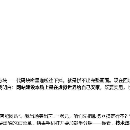
块——代码块噼里啪啦往下掉，就是拼不出完整画面。现在回想起来
我明白：
网站建设本质上是在虚拟世界给自己安家
，既要实用，
能网站"。我当场笑出声："老兄，咱们先把服务器搞定行不？"选择
店主非要炫酷的3D菜单，结果手机打开要加载半分钟——你看，
技术炫