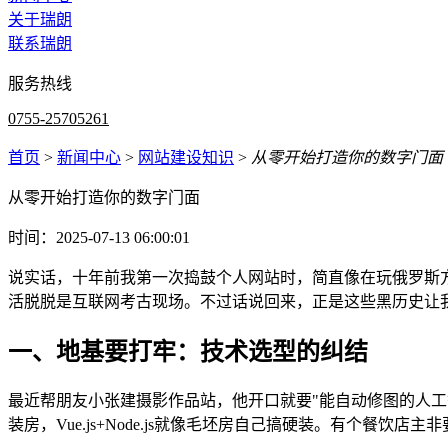
关于瑞朗
联系瑞朗
服务热线
0755-25705261
首页
>
新闻中心
>
网站建设知识
>
从零开始打造你的数字门面
从零开始打造你的数字门面
时间：2025-07-13 06:00:01
说实话，十年前我第一次捣鼓个人网站时，简直像在玩俄罗斯方
活脱脱是互联网考古现场。不过话说回来，正是这些黑历史让
一、地基要打牢：技术选型的纠结
最近帮朋友小张建摄影作品站，他开口就要"能自动修图的人工智
装房，Vue.js+Node.js就像毛坯房自己搞硬装。有个餐饮