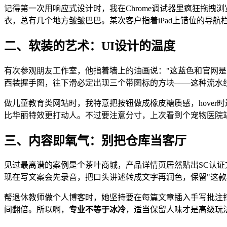
记得第一次用响应式设计时，我在Chrome调试器里疯狂拖
衣，总有几个地方皱皱巴巴。某次客户指着iPad上错位的导
二、软装的艺术：UI设计的温度
有次参观朋友工作室，他指着墙上的油画说："这蓝色和官网是
西装握手图，往下滑必定出现三个带图标的方块——这种流水
做儿童教育类网站时，我特意把按钮做成橡皮糖质感，hover
比华丽特效更打动人。不过要注意分寸，上次看到个宠物医院
三、内容即氧气：别把仓库当客厅
见过最离谱的案例是个茶叶商城，产品详情页居然贴出SC认证
现在写文案会先录音，把口头讲述转成文字再润色，保留"这款
帮退休教师做个人博客时，她坚持要在每篇文章插入手写批注扫
间翻倍。所以啊，
专业不等于冰冷
，适当保留人味才是高级玩