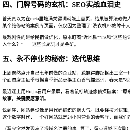
四、门牌号码的玄机：SEO实战血泪史
曾天真以为在meta里堆满关键词就能上首页，结果被算法教做人
某个维修站的案例库页面，仅仅因为整理了"洗衣机E3故障十
最戏剧性的是给民宿做优化，原本盯着"近地铁""ins风"这
入什么？"——这些长尾词才是金矿。
五、永不停业的秘密：迭代思维
上周偶然点开自己七年前做的企业站，尴尬得脚趾抠出三室一厅
个面包店主每季根据当季新品更换主页香气描述词，春天是"槐
最近迷上用Hotjar看用户录屏，看着鼠标轨迹像侦探破案：
故事，关键要愿意听
。
说到底，网站建设像是用代码编织的烟火气。既要懂技术逻辑
这个数字时代，一个好网站就是24小时营业的会客厅，而我们
（写完突然发现忘了提域名注册的事...算了，留点遗憾下次聊