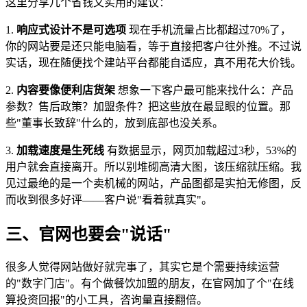
这里分享几个省钱又实用的建议：
1.
响应式设计不是可选项
现在手机流量占比都超过70%了，
你的网站要是还只能电脑看，等于直接把客户往外推。不过说
实话，现在随便找个建站平台都能自适应，真不用花大价钱。
2.
内容要像便利店货架
想象一下客户最可能来找什么：产品
参数？售后政策？加盟条件？把这些放在最显眼的位置。那
些"董事长致辞"什么的，放到底部也没关系。
3.
加载速度是生死线
有数据显示，网页加载超过3秒，53%的
用户就会直接离开。所以别堆砌高清大图，该压缩就压缩。我
见过最绝的是一个卖机械的网站，产品图都是实拍无修图，反
而收到很多好评——客户说"看着就真实"。
三、官网也要会"说话"
很多人觉得网站做好就完事了，其实它是个需要持续运营
的"数字门店"。有个做餐饮加盟的朋友，在官网加了个"在线
算投资回报"的小工具，咨询量直接翻倍。