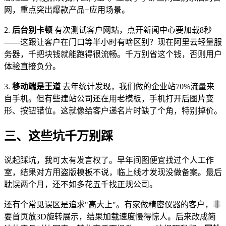
网，重点突出爆款产品+应用场景。
2.
后台别卡顿
有次测试客户网站，点开新闻中心要加载8秒
——这跟让客户在门口等半小时有啥区别？现在阿里云轻量服
务器，千把块钱就能跑得很流畅。千万别省这个钱，否则用户
体验直接负分。
3.
移动端是王道
去年统计发现，我们做的企业站70%流量来
自手机。但有些建站公司还在用老模板，手机打开后图片变
形、按钮错位。这就像给客户递名片时缺了个角，特别掉价。
三、这些坑千万别踩
说起踩坑，我可太有发言权了。早年间图便宜找过个人工作
室，结果对方用盗版模板不说，临上线才发现没做备案。最后
耽误两个月，还不如多花五千找正规公司。
还有个常见误区是追求"高大上"。有家做精密仪器的客户，非
要首页放3D旋转展示，结果加载速度慢得惊人。后来改成简