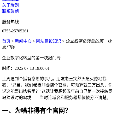
关于瑞朗
联系瑞朗
服务热线
0755-25705261
首页
>
新闻中心
>
网站建设知识
>
企业数字化转型的第一块
敲门砖
企业数字化转型的第一块敲门砖
时间：2025-07-13 19:00:01
上周遇到个挺有意思的事儿。朋友老王突然火急火燎地找
我："兄弟，我们老板非要搞个官网，可预算就三万出头，你
说这能整出啥名堂？"这话让我想起五年前自己第一次接触网
站建设时的窘境——当时连域名和服务器都傻傻分不清楚。
一、为啥非得有个官网？