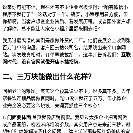
说来你可能不信，现在还有不少企业老板觉得："咱有微信小
程序不就行了？"这话对了一半。确实，小程序用着方便，但
你想啊，当客户想查企业资质、看发展历程，或者国外客户想
了解你，总不能让人家在小程序里翻来翻去吧？
我见过最离谱的案例是家做外贸的工厂。他们在展会上收到张
百万订单的询盘，客户回去搜公司名，结果跳出来个山寨网
站。等发现真相时，订单早被截胡了。这事儿告诉我们：
互联
网时代，没有官网就像开店不挂招牌
。
二、三万块能做出什么花样？
回到老王的难题。其实这个预算说少不少，说多真不多。去年
帮餐饮连锁品牌做官网时，光UI设计就花了五万。但小微企
业完全没必要这么烧钱，关键要抓住三个核心：
1.
门面要体面
首页就像店铺橱窗。我见过太多企业把官网做
成产品画册，密密麻麻堆满参数。其实用户点进来前三秒，就
想知道"你能解决我什么问题"。建议学学那些网红奶茶店的官