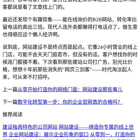
客都说是看了文章找上门的。
最近还发现个有趣现象——能在线询价的B2B网站，转化率比
留电话的高出三倍。现代人连外卖都懒得打电话点了，做生意
也得顺应这个懒人经济啊。
说到底，网站建设不是终点而是起点。它像24小时营业的线上
门店，可能不会天天门庭若市，但没有的话，客户想找你的时
候连门都摸不着。下次看到那些建站公司打广告，别光比价
格，想想十年前那些消失的"网页三剑客"——时代淘汰起人
来，可从来不打招呼。
上一篇
从零开始打造你的网络门面：网站建设那些事儿
下一篇
数字化转型第一步：你的企业官网真的合格吗？
推荐阅读
建设独具特色的公司网站
网站建设——缔造你专属的线上世
界
企业网站建设：展示企业形象的窗口
从零到一，打造你的