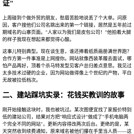
证"
上周碰到个做外贸的朋友，愁眉苦脸地说丢了个大单。问原
因，客户搜他们公司名跳出来的第一个链接，居然是五年前过
期域名的山寨页面。"人家以为我们是皮包公司！"他拍着大腿
的样子我现在想起来都觉得心酸。
这事儿特别典型。现在谈生意，谁还捧着纸质画册满世界跑？
合作方第一件事准是上网搜你。网站就像西装革履去面试，哪
怕产品再好，顶着个杀马特发型见客户总归差点意思。我见过
太多技术过硬的企业，因为网站做得像上个世纪的产物，平白
无故被拉低档次。
二、建站踩坑实录：花钱买教训的故事
刚开始接触这块时，我也被坑过。某次图便宜找了家报价特别
低的建站公司，结果对方把"响应式设计"做成了"手机电脑两
个完全不同的网站"，更新内容得改两次后台。更绝的是，某
天突然收到续费通知，原来域名被他们攥在手里当人质——这