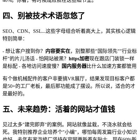
40%。你看，有时候成败就在这些细节里。
四、别被技术术语忽悠了
SEO、CDN、SSL...这些字母组合听着高大上，其实核心逻辑
特别简单：
- 想让客户搜到你？
内容要实在
，别整那些"国际领先""行业标
杆"的片儿汤话 - 怕网站被黑？
https加密
现在跟店门装锁一样
是标配 - 各地访问速度慢？
国内服务器
比什么加速方案都管用
有个做机械配件的客户非要搞VR展厅，结果发现目标客户都
是50+的工厂老板，最后那功能成了摆设。所以说，适合的才
是最好的。
五、未来趋势：活着的网站才值钱
见过太多"建完即弃"的案例。网站就像盆栽，不浇水就会枯
死。我特别推荐企业培养个"小编"，哪怕每周发篇行业小知识
也好。去年有家汽修厂坚持在官网更新养车贴士，现在60%新