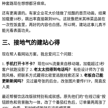
种套路现在想想都牙痒痒。
还有更离谱的。有家企业花大价钱做了炫酷的首页动画，结果
加载要18秒，跳出率直接飙到90%。这就像把米其林菜品装在
一次性饭盒里，再好的内容也白搭。所以啊，建站这事儿真不
能光看表面功夫。
三、接地气的建站心得
现在帮人看网站方案，我总爱问三个问题：
1.
手机打开卡不卡？
现在60%流量来自移动端，加载超过3秒
客户就跑没影了 2.
老太太找得到电话吗？
有些设计师为了极
简风格，把联系方式藏得比密室逃脱线索还深 3.
老板自己能
更新新闻吗？
见过最夸张的后台，改张图片要传FTP，简直反
人类
最近帮餐饮店改版就特别有成就感。原先他们的"在线订座"按
钮颜色和背景融为一体，改了个番茄红色后，订单量两周涨了