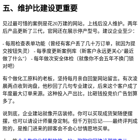
五、维护比建设更重要
见过最可惜的案例是花20万建的网站，上线后没人维护。两年
后产品更新了三代，官网还在展示停产型号。建议企业至少：
- 每周检查表单功能（曾经有客户丢了几十万订单，就因为提
交按钮失灵） - 每季度更新案例库（新客户永远更关心"最近
做了什么"） - 每年做次安全体检（就像你不会五年不换门锁
对吧）
有个做化工原料的老板，坚持每月亲自回复网站留言。有次凌
晨两点收到询盘，他秒回了几句专业建议，后来这个客户成了
年度最大订单来源。这种投入产出比，比砸钱投竞价广告划算
多了。
说到底，企业建站就像开店装修。你可以买现成货架随便摆
摆，也可以请设计师量身定制。但千万别忘记——最终评判成
败的，是推门进来的顾客会不会心甘情愿地买单。