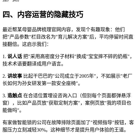
四、内容运营的隐藏技巧
最近帮某母婴品牌梳理官网内容，发现个有趣现象：他们
把"产品参数"栏目改名为"育儿解决方案"后，平均停留时间直
接翻倍。这启示我们：
1.
说人话
把"采用高密度分子材料"换成"宝宝摔不碎的奶瓶"，
技术术语要翻译成用户语言。
2.
讲故事
比起干巴巴的"公司成立于2005年"，不如展示"老厂
长如何为孙女研发第一款安全座椅"。
3.
造触点
在合适位置埋设咨询入口（但别每个页面都弹悬浮
窗），比如产品页放"获取定制方案"，案例页放"我的项目也
能做吗"。
有家做智能锁的公司在故障排除页面加了"视频指导"按钮，客
服压力立刻减轻30%。这种细节才是提升用户体验的王道。