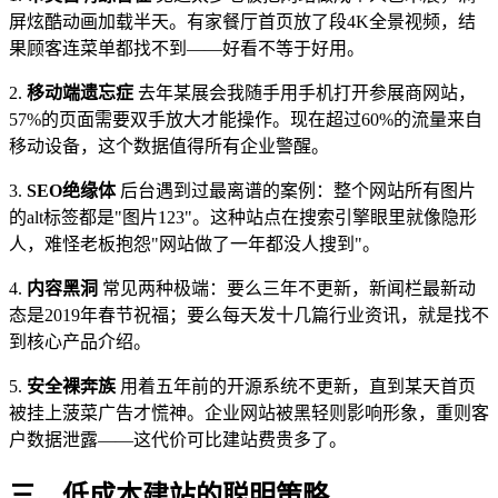
屏炫酷动画加载半天。有家餐厅首页放了段4K全景视频，结
果顾客连菜单都找不到——好看不等于好用。
2.
移动端遗忘症
去年某展会我随手用手机打开参展商网站，
57%的页面需要双手放大才能操作。现在超过60%的流量来自
移动设备，这个数据值得所有企业警醒。
3.
SEO绝缘体
后台遇到过最离谱的案例：整个网站所有图片
的alt标签都是"图片123"。这种站点在搜索引擎眼里就像隐形
人，难怪老板抱怨"网站做了一年都没人搜到"。
4.
内容黑洞
常见两种极端：要么三年不更新，新闻栏最新动
态是2019年春节祝福；要么每天发十几篇行业资讯，就是找不
到核心产品介绍。
5.
安全裸奔族
用着五年前的开源系统不更新，直到某天首页
被挂上菠菜广告才慌神。企业网站被黑轻则影响形象，重则客
户数据泄露——这代价可比建站费贵多了。
三、低成本建站的聪明策略