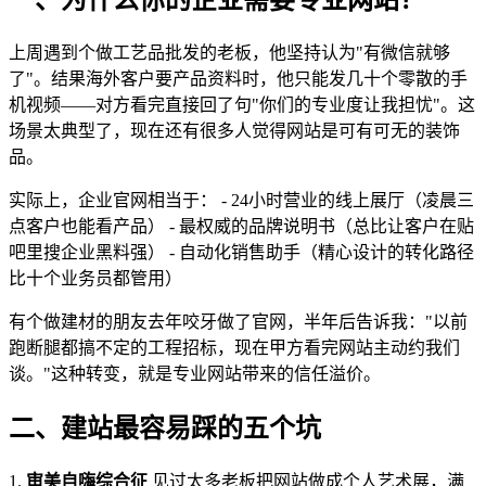
上周遇到个做工艺品批发的老板，他坚持认为"有微信就够
了"。结果海外客户要产品资料时，他只能发几十个零散的手
机视频——对方看完直接回了句"你们的专业度让我担忧"。这
场景太典型了，现在还有很多人觉得网站是可有可无的装饰
品。
实际上，企业官网相当于： - 24小时营业的线上展厅（凌晨三
点客户也能看产品） - 最权威的品牌说明书（总比让客户在贴
吧里搜企业黑料强） - 自动化销售助手（精心设计的转化路径
比十个业务员都管用）
有个做建材的朋友去年咬牙做了官网，半年后告诉我："以前
跑断腿都搞不定的工程招标，现在甲方看完网站主动约我们
谈。"这种转变，就是专业网站带来的信任溢价。
二、建站最容易踩的五个坑
1.
审美自嗨综合征
见过太多老板把网站做成个人艺术展，满