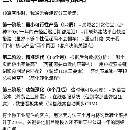
预算有限时，我通常会建议分三步走：
第一阶段：最小可行性产品（1-2周）
- 买域名别贪便宜（那
种199元/十年的奇怪后缀后期都是泪） - 用成熟建站平台快速
搭建（虽然不够个性但起码不会翻车） - 重点打磨"关于我
们"和"核心产品"两个页面（客户决策关键点）
第二阶段：精准迭代（3-6个月）
根据后台数据分析： - 哪个
页面跳出率最高？（可能需要重做内容架构） - 用户搜索关键
词和预期是否匹配？（调整TDK三要素） - 咨询表单哪些字段
总被留空？（简化转化流程）
第三阶段：功能深化（6个月后）
这时候可以考虑： - 多语言
版本（外贸企业刚需） - 在线客服系统（但别学那些弹窗狂
魔） - 数据看板集成（销售线索自动同步CRM）
有个做工业配件的客户，用这套方法三个月内将询盘转化率提
升了210%。关键是他们首期投入还不到某些公司一年的网络
推广费。