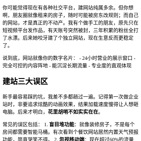
你可能觉得现在有各种社交平台，建网站纯属多余。但你想
啊，朋友圈就像租来的房子，随时可能被房东改规则；而自己
的网站，才是真正的不动产。我有个做手工的朋友，原先只在
短视频平台发作品，有天账号突然被封，三年积累的粉丝全打
了水漂。后来她咬牙建了个独立网站，现在生意反而更稳定
了。
说到底，网站就像你的数字名片： - 24小时营业的展示窗口 -
完全可控的内容阵地 - 能沉淀长期流量 - 专业度的直观体现
建站三大误区
新手最容易踩的坑，我差不多都趟过一遍。记得第一次做企业
站时，非要追求炫酷的动画效果，结果加载速度慢得让人想砸
电脑。后来才明白，
花里胡哨不如实实在在
。
常见的误区包括： 1.
盲目堆功能
：就像装修房子，不是每个
房间都需要智能马桶。有次看到个餐饮网站居然内置天气预报
功能，简直哭笑不得。 2.
忽视移动端
：现在超过60%的流量