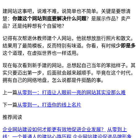
建网站这事吧，说难不难，说简单也不简单。关键是要想清
楚：
你建这个网站到底要解决什么问题
？是展示作品？卖产
品？还是纯粹想有个自留地？
记得有次帮退休教师建个人网站，他就想放旅行照片和散文。
结果用了最简模板，反而特别有味道。你看，有时候
少即是多
这个道理，在虚拟世界也一样适用。
现在每次看到新手建的网站，总想起自己当年的笨拙样子。其
实只要迈出第一步，后面就会越来越顺手。毕竟在这个时代，
拥有自己的网络地盘，怎么说都是件挺酷的事。
上一篇
从零到一：打造让人眼前一亮的网站其实没那么难
下一篇
从零到一，打造你的线上名片
推荐阅读
企业网站建设如何才能更有效地促进企业发展？
从零到上
线：一个普通人的建站心路历程
企业网站建设促进品牌形象