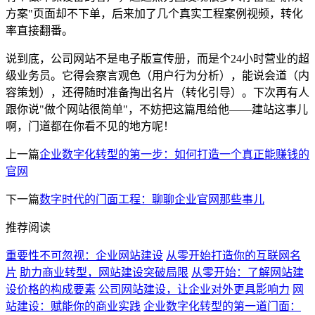
方案"页面却不下单，后来加了几个真实工程案例视频，转化
率直接翻番。
说到底，公司网站不是电子版宣传册，而是个24小时营业的超
级业务员。它得会察言观色（用户行为分析），能说会道（内
容策划），还得随时准备掏出名片（转化引导）。下次再有人
跟你说"做个网站很简单"，不妨把这篇甩给他——建站这事儿
啊，门道都在你看不见的地方呢！
上一篇
企业数字化转型的第一步：如何打造一个真正能赚钱的
官网
下一篇
数字时代的门面工程：聊聊企业官网那些事儿
推荐阅读
重要性不可忽视：企业网站建设
从零开始打造你的互联网名
片
助力商业转型，网站建设突破局限
从零开始：了解网站建
设价格的构成要素
公司网站建设，让企业对外更具影响力
网
站建设：赋能你的商业实践
企业数字化转型的第一道门面：