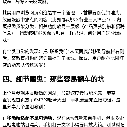
政策...看得人头皮发麻。
其实用户浏览网页和逛超市一个道理： -
首屏
要像促销堆头，
放最能戳中痛点的内容（比如"解决XX行业三大痛点"） -
内
页
得像货架分类，相关功能放同一层级（产品页就别掺和招聘
信息） -
行动按钮
必须像收银台一样显眼，别让用户玩"找你
妹"
有个反直觉的发现：把"联系我们"从页面底部移到导航栏右侧
后，某教育机构的咨询量提升了40%。你看，用户耐心比网红
店的奶茶队伍还短呢！
四、细节魔鬼：那些容易翻车的坑
上个月参观朋友新做的网站，加载速度慢得能泡完一壶茶。一
查发现首页放了8MB的超清大图，手机流量党直接劝退。这
里分享几个血泪教训：
1.
移动端适配不是可选项
：现在60%流量来自手机，但很多企
业站电脑端挺漂亮，手机打开文字小得要用放大镜。测试时记