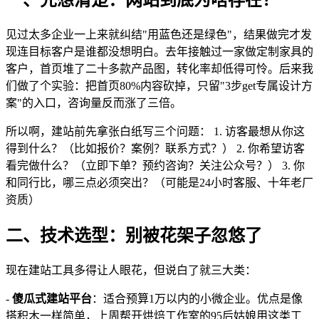
见过太多企业一上来就纠结"用蓝色还是绿色"，结果做完才发
现连目标客户是谁都没想明白。去年接触过一家做定制家具的
客户，首页堆了二十多款产品图，转化率却低得可怜。后来我
们做了个实验：把首页80%内容砍掉，只留"3步get专属设计方
案"的入口，咨询量反而涨了三倍。
所以啊，建站前先拿张白纸写三个问题： 1. 访客最想从你这
得到什么？（比如报价？案例？联系方式？） 2. 你希望访客
看完做什么？（立即下单？预约咨询？关注公众号？） 3. 你
和同行比，哪三点必须突出？（可能是24小时客服、十年老厂
资质）
二、技术选型：别被花架子忽悠了
现在建站工具多得让人眼花，但说白了就三大类：
-
傻瓜式建站平台
：适合预算1万以内的小微企业。优点是像
搭积木一样简单，上周帮开烘焙工作室的95后姑娘用这类工