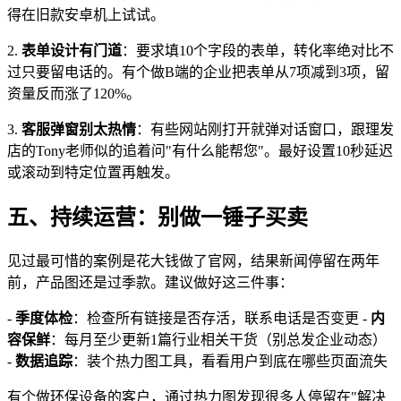
得在旧款安卓机上试试。
2.
表单设计有门道
：要求填10个字段的表单，转化率绝对比不
过只要留电话的。有个做B端的企业把表单从7项减到3项，留
资量反而涨了120%。
3.
客服弹窗别太热情
：有些网站刚打开就弹对话窗口，跟理发
店的Tony老师似的追着问"有什么能帮您"。最好设置10秒延迟
或滚动到特定位置再触发。
五、持续运营：别做一锤子买卖
见过最可惜的案例是花大钱做了官网，结果新闻停留在两年
前，产品图还是过季款。建议做好这三件事：
-
季度体检
：检查所有链接是否存活，联系电话是否变更 -
内
容保鲜
：每月至少更新1篇行业相关干货（别总发企业动态）
-
数据追踪
：装个热力图工具，看看用户到底在哪些页面流失
有个做环保设备的客户，通过热力图发现很多人停留在"解决