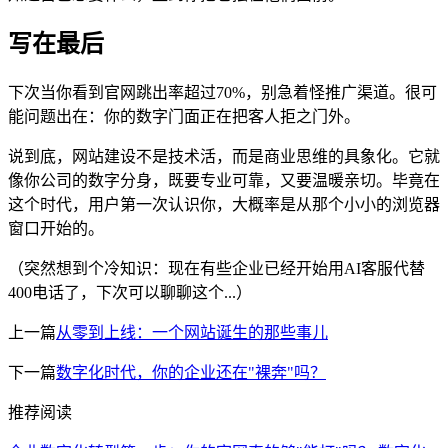
写在最后
下次当你看到官网跳出率超过70%，别急着怪推广渠道。很可
能问题出在：你的数字门面正在把客人拒之门外。
说到底，网站建设不是技术活，而是商业思维的具象化。它就
像你公司的数字分身，既要专业可靠，又要温暖亲切。毕竟在
这个时代，用户第一次认识你，大概率是从那个小小的浏览器
窗口开始的。
（突然想到个冷知识：现在有些企业已经开始用AI客服代替
400电话了，下次可以聊聊这个...）
上一篇
从零到上线：一个网站诞生的那些事儿
下一篇
数字化时代，你的企业还在"裸奔"吗？
推荐阅读