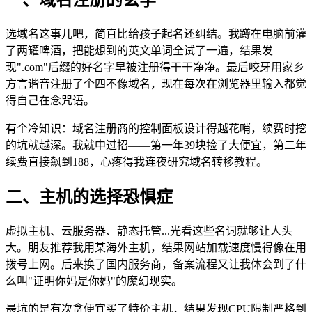
选域名这事儿吧，简直比给孩子起名还纠结。我蹲在电脑前灌
了两罐啤酒，把能想到的英文单词全试了一遍，结果发
现".com"后缀的好名字早被注册得干干净净。最后咬牙用家乡
方言谐音注册了个四不像域名，现在每次在浏览器里输入都觉
得自己在念咒语。
有个冷知识：域名注册商的控制面板设计得越花哨，续费时挖
的坑就越深。我就中过招——第一年39块捡了大便宜，第二年
续费直接飙到188，心疼得我连夜研究域名转移教程。
二、主机的选择恐惧症
虚拟主机、云服务器、静态托管...光看这些名词就够让人头
大。朋友推荐我用某海外主机，结果网站加载速度慢得像在用
拨号上网。后来换了国内服务商，备案流程又让我体会到了什
么叫"证明你妈是你妈"的魔幻现实。
最坑的是有次贪便宜买了特价主机，结果发现CPU限制严格到