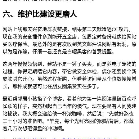
六、维护比建设更磨人
网站上线那天兴奋地群发链接，结果第二天就遭遇CC攻击。
现在我的安全插件多到能开五金店，每周定时备份就像给网站
买医疗保险。最意外的是有次收到英文邮件说网站有漏洞，原
以为是诈骗，仔细一看还真是白帽黑客的善意提醒。
这两年慢慢领悟到，建站不是一锤子买卖，而是养电子宠物的
过程。你得定期喂它内容，带它做安全体检，偶尔还要换个新
皮肤哄它开心。虽然过程折腾，但看着访问量从个位数慢慢增
长，那种成就感可比在朋友圈集赞实在多了。
最近帮邻居小孩搭了个博客，看着他为第一篇阅读量破百欢呼
雀跃的样子，突然想起自己当年的傻气。现在要是有人问我建
站秘诀，我大概会递给他一杯浓咖啡，然后说："先做好熬夜
三十小时的准备吧。"毕竟，每个光鲜亮丽的网站背后，都藏
着几万次想砸键盘的冲动啊。