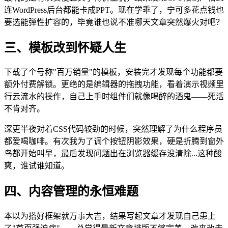
连WordPress后台都能卡成PPT。现在学乖了，宁可多花点钱也
要选能弹性扩容的，毕竟谁也说不准哪天文章突然爆火对吧？
三、模板改到怀疑人生
下载了个号称"百万销量"的模板，安装完才发现每个功能都要
额外付费解锁。更绝的是编辑器的拖拽功能，看着演示视频里
行云流水的操作，自己上手时组件们就像喝醉的酒鬼——死活
不肯对齐。
深更半夜对着CSS代码较劲的时候，突然理解了为什么程序员
都爱喝咖啡。有次我为了调个按钮阴影效果，硬是折腾到窗外
鸟都开始叫早，最后发现问题出在浏览器缓存没清除...这种酸
爽，谁试谁知道。
四、内容管理的永恒难题
本以为搭好框架就万事大吉，结果写起文章才发现自己患上