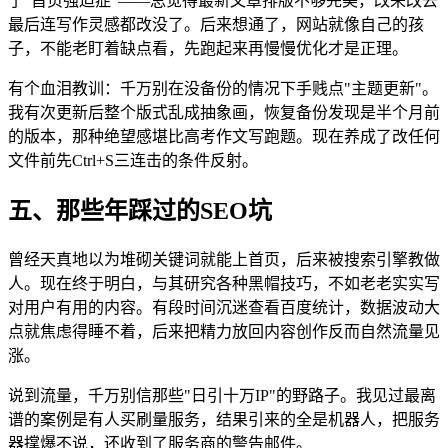
了"首页强迫症"——总觉得最新文章排版不够完美，改来改去
最后连写作灵感都改没了。后来想通了，网站就像自己的孩
子，不能老盯着缺点看，先跑起来再慢慢优化才是正理。
有个血泪教训：千万别在没备份的情况下手贱点"主题更新"。
我有次更新后整个版式乱成抽象画，恢复备份发现是半个月前
的版本，那种绝望感堪比高考作文写跑题。现在养成了改任何
文件前先Ctrl+S三连击的条件反射。
五、那些年踩过的SEO坑
曾经天真地以为堆砌关键词就能上首页，后来被搜索引擎教做
人。现在终于明白，与其研究各种黑帽技巧，不如老老实实写
对用户有用的内容。有段时间沉迷查看百度统计，数据波动大
点就焦虑得睡不着，后来把精力放回内容创作反而自然流量见
涨。
说到流量，千万别信那些"日引十万IP"的野路子。我见过最离
谱的案例是有人买刷量服务，结果引来的全是机器人，把服务
器撑爆不说，还收到了服务商的警告邮件。