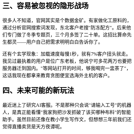
三、容易被忽视的隐形战场
很多人不知道，官网其实是个数据金矿。有家做化工原料的，
通过分析官网搜索词发现，东北客户老搜"防冻配方"。后来他
们专门做了冬季专题页，三个月多签了二十单。这招比算命先
生都灵——用户自己把需求明明白白告诉你了。
还有个玄学现象：加载速度每慢1秒，就有7%客户扭头就走。
我见过最执着的用户是位广东老板，他说宁可多花两万也要把
服务器迁到国内。"等网站打开的时间，够我喝完一盅茶了"，
这话我现在都拿来教育贪图便宜选海外主机的客户。
四、未来可能的新玩法
最近迷上了研究AI客服。不是那种只会说"请输入工号"的机器
人，是真正能看懂"我家狗把沙发抓破了该买哪种布料"的智能
助手。虽然目前还像在教小学生写作文，但想想三年前我们还
觉得直播卖货是天方夜谭呢。