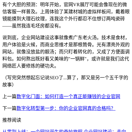
有个大胆的预测：明年开始，官网VR展厅可能会像现在的微
信客服一样普及。上周体验了某建材城的虚拟样板间，戴着眼
镜能摸到大理石纹理，连我这个外行都忍不住想订两吨瓷砖
——虽然我连毛坯房都没有。
说到底，企业网站建设这事就像煮广东老火汤。技术是食材，
用户体验是火候，而商业思维才是那根筒骨。光有漂亮外观的
网站，就像没放盐的靓汤；而只盯着转化的，又成了方便面调
料包。如何熬出既好看又美味的"一锅鲜"，或许就是我们这代
网络匠人要修炼的硬功夫。
（写完突然想起忘记说SEO了...算了，那又是另一个五千字的
故事）
上一篇
数字化门面：如何打造一个真正能赚钱的企业官网
下一篇
数字化转型第一步：你的企业官网真的合格吗？
推荐阅读
从零到上线：一个网站诞生的奇妙旅程
企业网站建设：走向