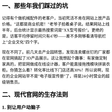
一、那些年我们踩过的坑
记得有个做机械配件的老客户，当初死活不肯在网站上放产品
价格。"这都是商业机密！"老爷子拍着桌子说。结果网站上线
半年，后台统计显示最热搜索词是"XX型号报价"。更绝的
是，访客平均停留时间只有47秒——差不多刚够看清导航栏
上"企业文化"四个字。
现在不同了。前几天去产业园转悠，发现连卖螺丝钉的厂家都
在官网搞起了3D产品展示。这让我想起个趣事：有家做定制
家具的，把官网做成在线设计器，客户能直接拖拽模块拼装衣
柜。你猜怎么着？转化率比线下门店还高30%！所以说啊，现
在的企业网站早不是"电子版宣传册"了，得是24小时营业的超
级销售员。
二、现代官网的生存法则
1. 别让用户动脑子