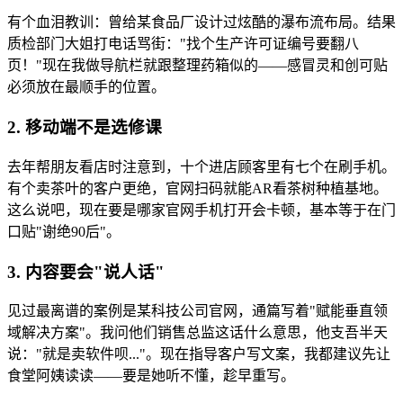
有个血泪教训：曾给某食品厂设计过炫酷的瀑布流布局。结果
质检部门大姐打电话骂街："找个生产许可证编号要翻八
页！"现在我做导航栏就跟整理药箱似的——感冒灵和创可贴
必须放在最顺手的位置。
2. 移动端不是选修课
去年帮朋友看店时注意到，十个进店顾客里有七个在刷手机。
有个卖茶叶的客户更绝，官网扫码就能AR看茶树种植基地。
这么说吧，现在要是哪家官网手机打开会卡顿，基本等于在门
口贴"谢绝90后"。
3. 内容要会"说人话"
见过最离谱的案例是某科技公司官网，通篇写着"赋能垂直领
域解决方案"。我问他们销售总监这话什么意思，他支吾半天
说："就是卖软件呗..."。现在指导客户写文案，我都建议先让
食堂阿姨读读——要是她听不懂，趁早重写。