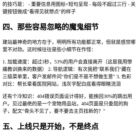
的技巧是： - 重要信息用图标+短句呈现 - 每段不超过三行 - 关
键按钮做成"看得见就想点"的样子
四、那些容易忽略的魔鬼细节
建站最神奇的地方在于，明明所有功能都正常，但就是感觉哪
里不对劲。这时候往往是些小细节在作怪：
1. 加载速度：超过3秒，53%的用户会直接离开（这是我用惨
痛教训换来的数据） 2. 导航逻辑：有次我把"联系我们"藏在
三级菜单里，客户发邮件问"你们是不是不想做生意" 3. 色彩
对比：帮长辈看医院网站，浅灰字配白底看得眼睛流泪
还有个冷知识：404错误页面设计得好，能挽回30%的跳出用
户。见过最绝的是一个宠物用品站，404页面是只委屈的狗
子，配文"骨头不见了，要不要去主页找新的？"
五、上线只是开始，不是终点