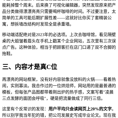
能耗掉整个周末。后来换了可视化编辑器，突然发现原来把产
品分类做得漂漂亮亮只需要喝杯咖啡的时间。不过要注意，太
简单的工具可能后期扩展性差——这就好比你买了套精装公
寓，想拆墙改结构时发现全是承重墙。
移动端适配绝对是2023年的必选项。上次去咖啡馆，看见隔壁
桌的大姐皱着眉头在手机上戳某个企业网站，五次里有三次误
点广告。这种体验，相当于把顾客拦在店门口递了双不合脚的
拖鞋。
三、内容才是真C位
再漂亮的网站框架，没有好内容就像没放料的火锅——看着热
闹，实则寡淡。我合作过的一位烘焙师，网站用的是最普通的
模板，但每张产品图都带着刚出炉的热乎感，文案写着"凌晨
三点发酵的面团会呼吸"，硬是把流量做成了同行三倍。
这里有个反常识的发现：
用户平均只会读网页上20%的文字
。
所以别学我当年犯的错，把公司发展史写成毕业论文。现在我