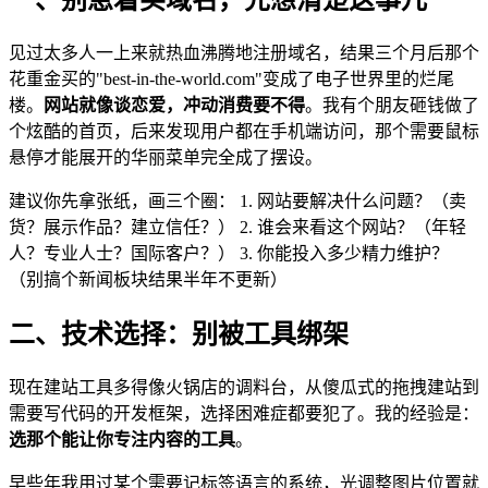
见过太多人一上来就热血沸腾地注册域名，结果三个月后那个
花重金买的"best-in-the-world.com"变成了电子世界里的烂尾
楼。
网站就像谈恋爱，冲动消费要不得
。我有个朋友砸钱做了
个炫酷的首页，后来发现用户都在手机端访问，那个需要鼠标
悬停才能展开的华丽菜单完全成了摆设。
建议你先拿张纸，画三个圈： 1. 网站要解决什么问题？（卖
货？展示作品？建立信任？） 2. 谁会来看这个网站？（年轻
人？专业人士？国际客户？） 3. 你能投入多少精力维护？
（别搞个新闻板块结果半年不更新）
二、技术选择：别被工具绑架
现在建站工具多得像火锅店的调料台，从傻瓜式的拖拽建站到
需要写代码的开发框架，选择困难症都要犯了。我的经验是：
选那个能让你专注内容的工具
。
早些年我用过某个需要记标签语言的系统，光调整图片位置就