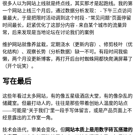
很多人以为网站上线就是终点线，其实那才是起跑线。我的第
一个网站上线三个月后，通过数据分析发现： - 下午三点访问
量最大，于是把限时活动调到这个时段 - "常见问题"页面停留
时间最长，赶紧优化了这部分内容 - 来自某个城市的流量异
常，后来发现是当地论坛在讨论我们的案例
维护网站就像养盆栽，定期浇水（更新内容）、修剪枝叶（优
化结构）、观察长势（分析数据）缺一不可。有段时间我偷
懒，两个月没更新博客，再打开后台时蜘蛛网都快爬满屏幕了
（开个玩笑）。
写在最后
这些年看过太多网站，有的像五星级酒店大堂，有的像杂乱的
储藏室。但最打动人的，往往是那些带着创始人温度的站点
——可能是"关于我们"里一段手写体留言，或是产品页面上不
经意露出的工作室一角。
技术会迭代，审美会变化，但
网站本质上是用数字砖瓦搭建的