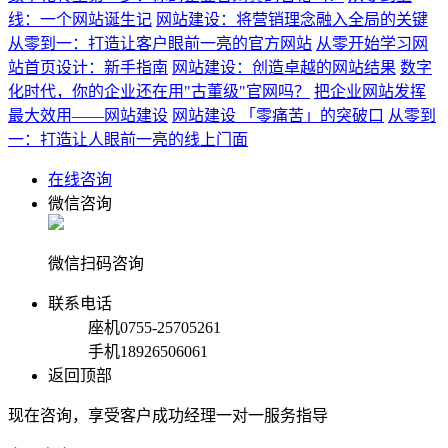
线：一个网站诞生记
网站建设：将营销理念融入全局的关键
从零到一：打造让客户眼前一亮的官方网站
从零开始学习网
站首页设计：新手指南
网站建设：创造卓越的网站结果
数字
化时代，你的企业还在用"古董级"官网吗？
把企业网站发挥
最大效用——网站建设
网站建设 「零痛苦」的突破口
从零到
一：打造让人眼前一亮的线上门面
在线咨询
微信咨询
微信扫码咨询
联系电话
座机
0755-25705261
手机
18926506061
返回顶部
现在咨询，享受客户成功经理一对一服务指导