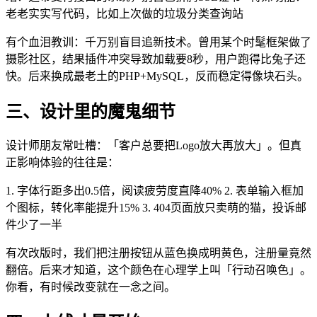
老老实实写代码，比如上次做的垃圾分类查询站
有个血泪教训：千万别盲目追新技术。曾用某个时髦框架做了
摄影社区，结果插件冲突导致加载要8秒，用户跑得比兔子还
快。后来换成最老土的PHP+MySQL，反而稳定得像块石头。
三、设计里的魔鬼细节
设计师朋友常吐槽：「客户总要把Logo放大再放大」。但真
正影响体验的往往是：
1. 字体行距多出0.5倍，阅读疲劳度直降40% 2. 表单输入框加
个图标，转化率能提升15% 3. 404页面放只卖萌的猫，投诉邮
件少了一半
有次改版时，我们把注册按钮从蓝色换成明黄色，注册量竟然
翻倍。后来才知道，这个颜色在心理学上叫「行动召唤色」。
你看，有时候改变就在一念之间。