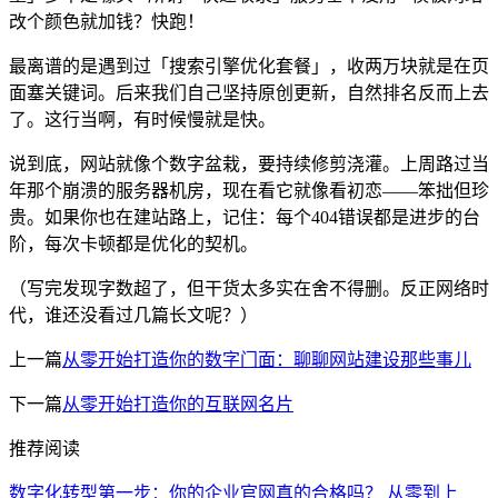
改个颜色就加钱？快跑！
最离谱的是遇到过「搜索引擎优化套餐」，收两万块就是在页
面塞关键词。后来我们自己坚持原创更新，自然排名反而上去
了。这行当啊，有时候慢就是快。
说到底，网站就像个数字盆栽，要持续修剪浇灌。上周路过当
年那个崩溃的服务器机房，现在看它就像看初恋——笨拙但珍
贵。如果你也在建站路上，记住：每个404错误都是进步的台
阶，每次卡顿都是优化的契机。
（写完发现字数超了，但干货太多实在舍不得删。反正网络时
代，谁还没看过几篇长文呢？）
上一篇
从零开始打造你的数字门面：聊聊网站建设那些事儿
下一篇
从零开始打造你的互联网名片
推荐阅读
数字化转型第一步：你的企业官网真的合格吗？
从零到上