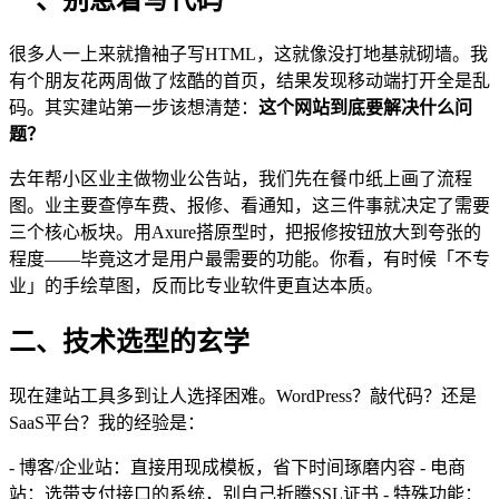
很多人一上来就撸袖子写HTML，这就像没打地基就砌墙。我
有个朋友花两周做了炫酷的首页，结果发现移动端打开全是乱
码。其实建站第一步该想清楚：
这个网站到底要解决什么问
题？
去年帮小区业主做物业公告站，我们先在餐巾纸上画了流程
图。业主要查停车费、报修、看通知，这三件事就决定了需要
三个核心板块。用Axure搭原型时，把报修按钮放大到夸张的
程度——毕竟这才是用户最需要的功能。你看，有时候「不专
业」的手绘草图，反而比专业软件更直达本质。
二、技术选型的玄学
现在建站工具多到让人选择困难。WordPress？敲代码？还是
SaaS平台？我的经验是：
- 博客/企业站：直接用现成模板，省下时间琢磨内容 - 电商
站：选带支付接口的系统，别自己折腾SSL证书 - 特殊功能：