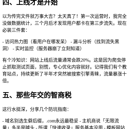
四、上线才是开始
以为传完文件就万事大吉？太天真了！第一次运营时，我完全
没做数据统计，三个月后才发现用户都卡在第三步流失。现在
必装三件套：
- 访问热力图（看用户在哪发呆） - 漏斗分析（找到流失黑
洞） - 实时监控（服务器崩了立刻知道）
有个冷知识：网站上线后流量通常会跌20%。这是因为爬虫停
止抓取测试页面，别慌，专心优化内容就好。记得我们有个教
育站点，持续更新了半年才突然被搜索引擎青睐，流量暴涨十
倍。
五、那些年交的智商税
这行水挺深，分享几个防坑指南：
- 域名别选生僻后缀，.com永远最稳妥 - 主机商说「无限流
量」多半是噱头 - 所谓「快速收录」服务基本没用 - 模板网站